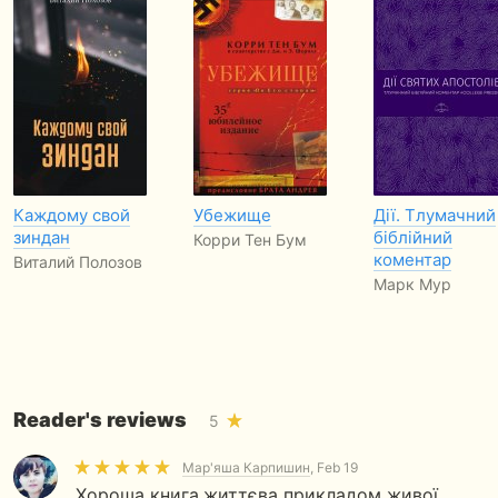
Каждому свой
Убежище
Дії. Тлумачний
зиндан
біблійний
Корри Тен Бум
коментар
Виталий Полозов
Марк Мур
Reader's reviews
5
Мар'яша Карпишин
, Feb 19
Хороша книга,життєва прикладом живої