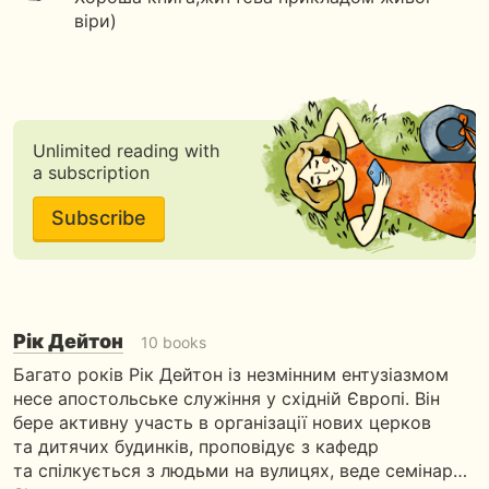
віри)
Unlimited reading with
a subscription
Subscribe
Рік Дейтон
10 books
Багато років Рік Дейтон із незмінним ентузіазмом
несе апостольське служіння у східній Європі. Він
бере активну участь в організації нових церков
та дитячих будинків, проповідує з кафедр
та спілкується з людьми на вулицях, веде семінар…