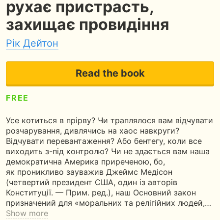
рухає пристрасть,
захищає провидіння
Рік Дейтон
Read the book
FREE
5
90 pages
2 hours of reading
Усе котиться в прірву? Чи траплялося вам відчувати
розчарування, дивлячись на хаос навкруги?
Відчувати перевантаження? Або бентегу, коли все
виходить з-під контролю? Чи не здається вам наша
демократична Америка приреченою, бо,
як проникливо зауважив Джеймс Медісон
(четвертий президент США, один із авторів
Конституції. — Прим. ред.), наш Основний закон
призначений для «моральних та релігійних людей,…
Show more