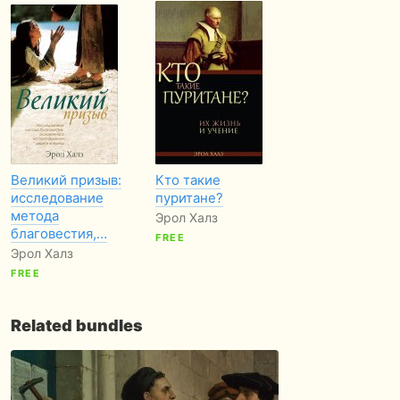
Великий призыв:
Кто такие
исследование
пуритане?
метода
Эрол Халз
благовестия,…
FREE
Эрол Халз
FREE
Related bundles