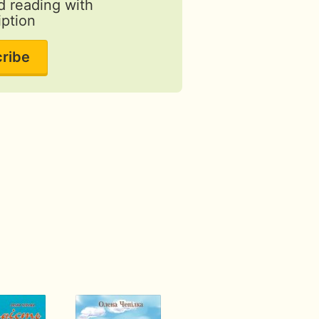
d reading with
iption
ribe