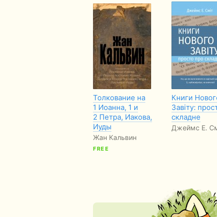
Толкование на
Книги Новог
1 Иоанна, 1 и
Завіту: прос
2 Петра, Иакова,
складне
Иуды
Джеймс Е. См
Жан Кальвин
FREE