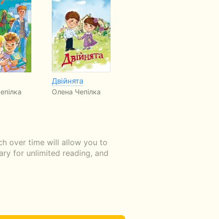
Двійнята
Двойняшки
Дв
Ра
епілка
Олена Чепілка
Елена Чепилка
по
Ел
 over time will allow you to
ary for unlimited reading, and