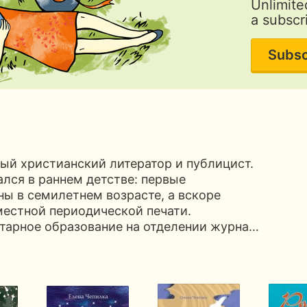
Unlimite
a subscr
Subsc
ый христианский литератор и публицист.
ался в раннем детстве: первые
ы в семилетнем возрасте, а вскоре
местной периодической печати.
тарное образование на отделении журна…