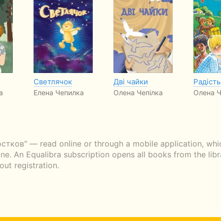
Светлячок
Дві чайки
Радість
а
Елена Чепилка
Олена Чепілка
Олена Ч
ков" — read online or through a mobile application, which
ne. An Equalibra subscription opens all books from the libr
ut registration.