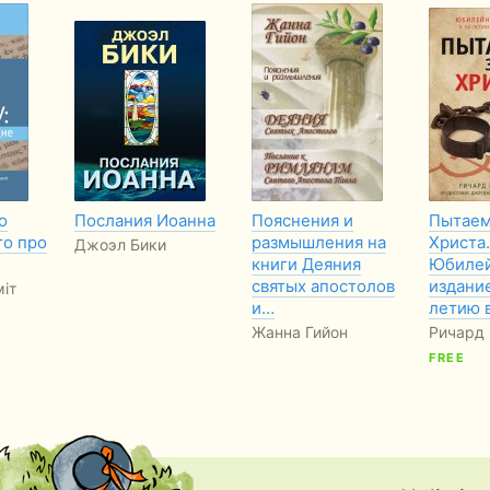
о
Послания Иоанна
Пояснения и
Пытаем
то про
размышления на
Христа.
Джоэл Бики
книги Деяния
Юбиле
святых апостолов
издание
іт
и…
летию 
Жанна Гийон
Ричард
FREE