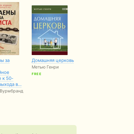
ы за
Домашняя церковь
Преобразующая
Об
сила Евангелия
ро
Метью Генри
йное
Джерри Бриджес
Дж
FREE
 к 50-
FREE
FR
выхода в…
 Вурмбранд