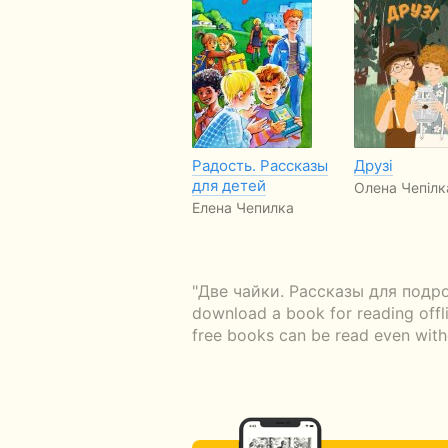
Радость. Рассказы
Друзі
для детей
Олена Чепілк
Елена Чепилка
"Две чайки. Рассказы для подрост
download a book for reading offli
free books can be read even witho