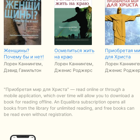
Женщины?
Осмелиться жить
Приобретая м
Почему бы и нет!
на краю
для Христа
Лорен Каннингем,
Лорен Каннингем,
Лорен Каннинге
Дэвид Гамильтон
Дженис Роджерс
Дженис Родже
"Приобретая мир для Христа" — read online or through a
mobile application, which over time will allow you to download a
book for reading offline. An Equalibra subscription opens all
books from the library for unlimited reading, and free books can
be read even without registration.