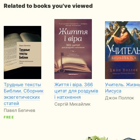
Related to books you've viewed
Трудные тексты
Життя і віра. 366
Учитель. Жизн
Библии. Сборник
цитат для роздумів
Иисуса
экзегетических
і натхнення
Джон Поллок
статей
Сергій Михайлик
Павел Бегичев
FREE