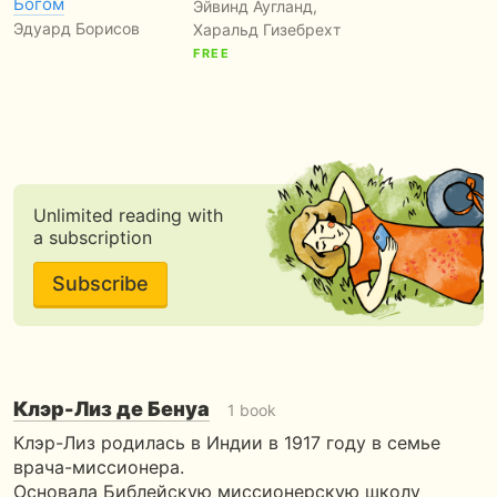
Богом
Эйвинд Аугланд,
Эдуард Борисов
Харальд Гизебрехт
FREE
Unlimited reading with
a subscription
Subscribe
Клэр-Лиз де Бенуа
1 book
Клэр-Лиз родилась в Индии в 1917 году в семье
врача-миссионера.
Основала Библейскую миссионерскую школу