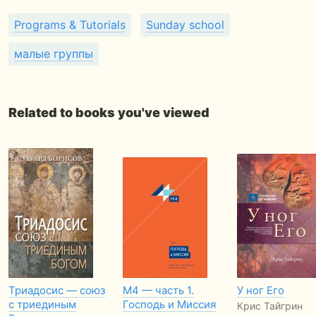
Programs & Tutorials
Sunday school
малые группы
Related to books you've viewed
Триадосис — союз
М4 — часть 1.
У ног Его
с триединым
Господь и Миссия
Крис Тайгрин