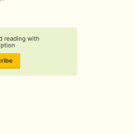
d reading with
iption
ribe