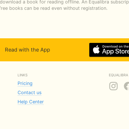
 download a book for reading offline. An Equalibra subscri
 free books can be read even without registration.
Read with the App
LINKS
EQUALIBRA 
Pricing
Contact us
Help Center