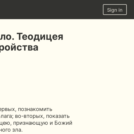
Sign in
ло. Теодицея
ройства
первых, познакомить
лага; во-вторых, показать
ицею, признающую и Божий
ого зла.