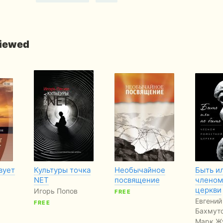
viewed
вует
Культуры точка
Необычайное
Быть и
NET
посвящение
членом
церкви
Игорь Попов
FREE
Евгений
FREE
Бахмутс
Марк Ж