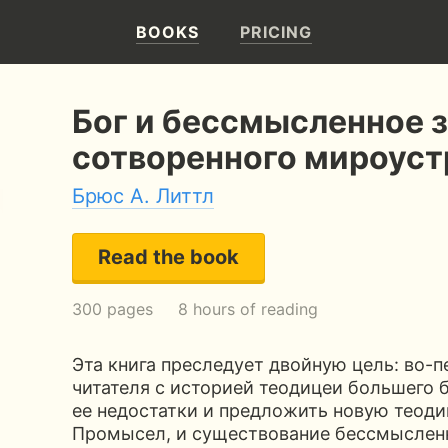
BOOKS
PRICING
Бог и бессмысленное з
сотворенного мироуст
Брюс А. Литтл
Read the book
300 pages
8 hours of reading
Эта книга преследует двойную цель: во-
читателя с историей теодицеи большего б
ее недостатки и предложить новую теод
Промысел, и существование бессмысленн