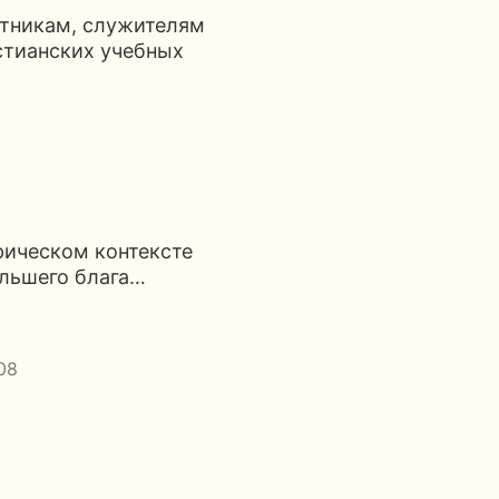
стникам, служителям
стианских учебных
рическом контексте
ольшего блага…
08