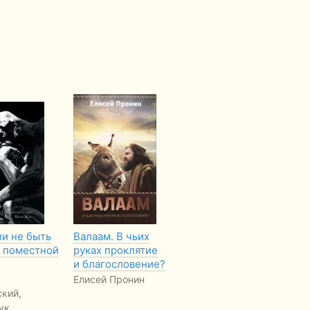
ли не быть
Валаам. В чьих
Жизнь во славу
Ув
 поместной
руках проклятие
Бога. Введение в
в 
и благословение?
богословие и
Фр
практику…
Елисей Пронин
кий,
Джоэл Бики
ук
FREE