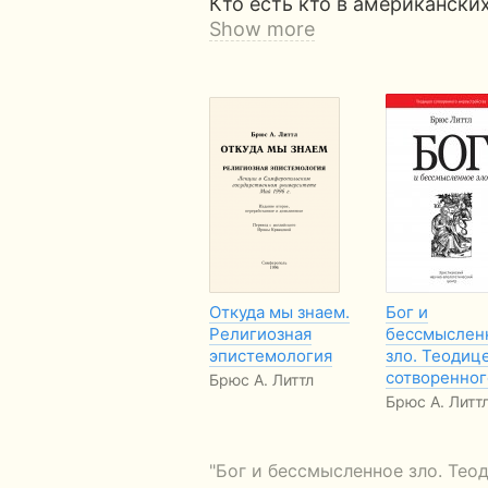
Кто есть кто в американски
Show more
Откуда мы знаем.
Бог и
Религиозная
бессмыслен
эпистемология
зло. Теодиц
сотворенно
Брюс А. Литтл
Брюс А. Литт
"Бог и бессмысленное зло. Теод