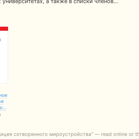
х университетах, а также в списки членов…
ное
ея
го…
л
ицея сотворенного мироустройства" — read online or thr