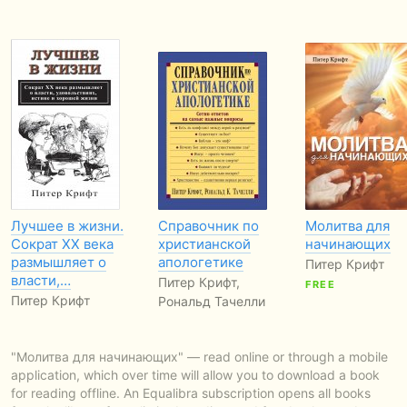
Лучшее в жизни.
Справочник по
Молитва для
Сократ ХХ века
христианской
начинающих
размышляет о
апологетике
Питер Крифт
власти,…
Питер Крифт,
FREE
Питер Крифт
Рональд Тачелли
"Молитва для начинающих" — read online or through a mobile
application, which over time will allow you to download a book
for reading offline. An Equalibra subscription opens all books