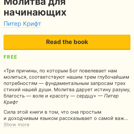
Молитва для
начинающих
Питер Крифт
Read the book
FREE
5
90 pages
3 hours of reading
«Три причины, по которым Бог повелевает нам
молиться, соответствуют нашим трем глубочайшим
потребностям — фундаментальным запросам трех
стихий нашей души. Молитва дарует истину разуму,
благость — воле и красоту — сердцу»
— Питер
Крифт
Сила этой книги в том, что она простым
и доходчивым языком рассказывает о самой важ…
Show more