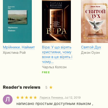
Мрійники. Наймит
Віра: У що вірять
Святой Дух
християни, чому
Христина Рой
Джон Оуэн
вони в це вірять і
чому…
Чарльз Колсон
FREE
Reader's reviews
5
Лариса Ленкина
, Jul 12, 2019
написано простым доступным языком ,