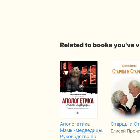
Related to books you've 
Апологетика
Старцы и С
Мамы-медведицы.
Елисей Прон
Руководство по