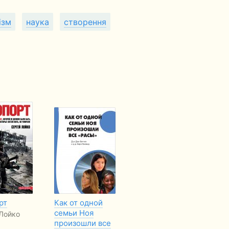
ізм
наука
створення
рт
Как от одной
Довідник цитат із
Пр
семьи Ноя
Біблії для
дв
Лойко
произошли все
запам’ятовування
Мо