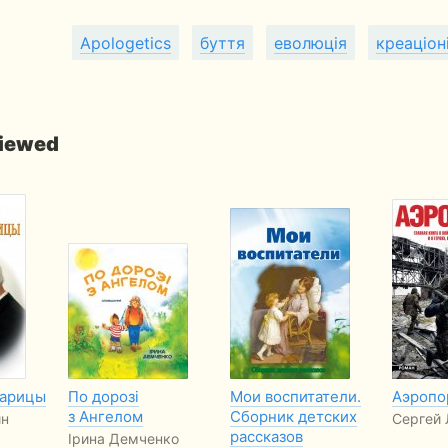
Apologetics
буття
еволюція
креаціон
viewed
тарицы
По дорозі
Мои воспитатели.
Аэропо
з Ангелом
Сборник детских
ин
Сергей 
рассказов
Ірина Демченко