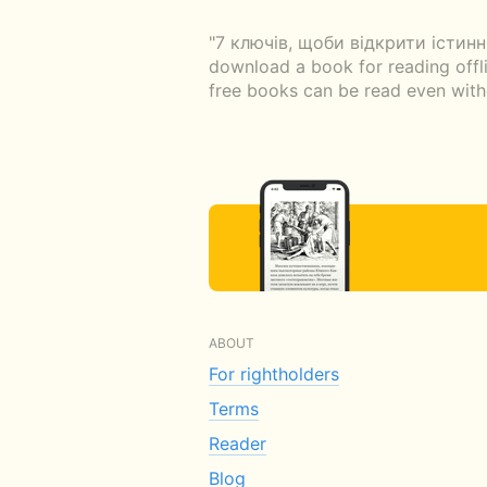
"7 ключів, щоби відкрити істинні
download a book for reading offli
free books can be read even witho
ABOUT
For rightholders
Terms
Reader
Blog