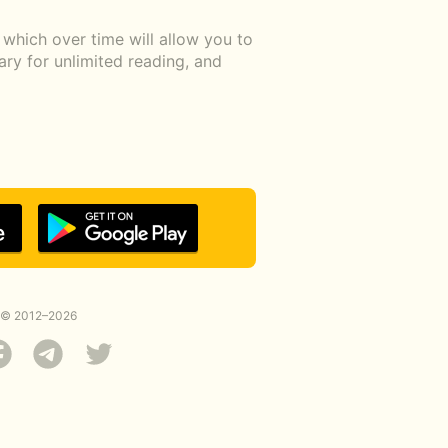
which over time will allow you to
ary for unlimited reading, and
© 2012–2026