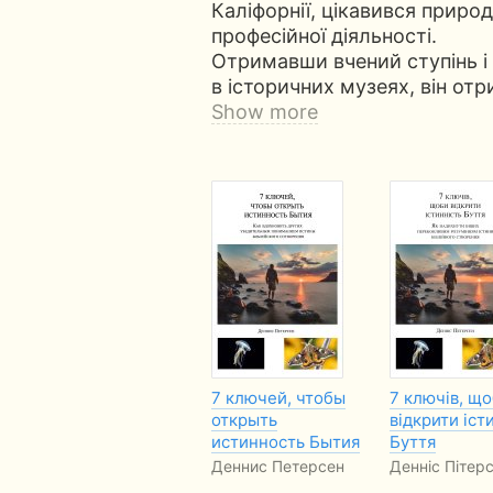
Каліфорнії, цікавився природ
професійної діяльності.
Отримавши вчений ступінь і
в історичних музеях, він от
Show more
7 ключей, чтобы
7 ключів, щ
открыть
відкрити іст
истинность Бытия
Буття
Деннис Петерсен
Денніс Пітер