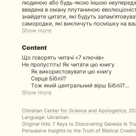
людиною або будь-якою іншою неуперед
введена в оману плутаниною еволюціоністі
знайдете цитати, які будуть запам’ятовува
самородки, які викличуть посмішку на в
Show more
Content
Що говорять читачі «7 ключів»
Не пропустіть! Як читати цю книгу
Як використовувати цю книгу
Серце Біблії?
Тож який центральний вірш Біблії?…
Show more
Christian Center for Science and Apologetics
, 20
Language: Ukrainian
Original title:
7 Keys to Discovering Genesis Is Tru
Persuasive Insights to the Truth of Biblical Creati