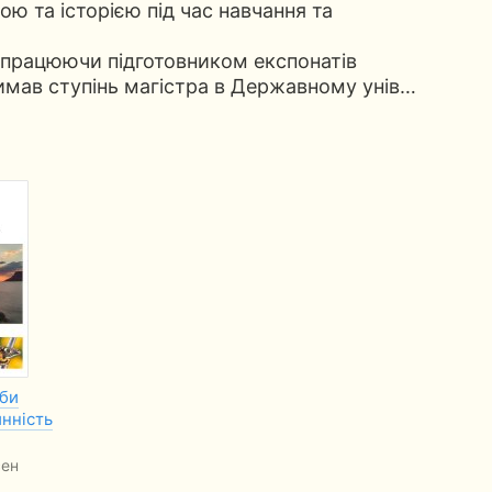
ою та історією під час навчання та
 працюючи підготовником експонатів
римав ступінь магістра в Державному унів…
оби
инність
сен