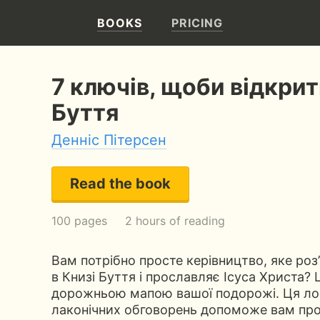
BOOKS
PRICING
7 ключів, щоби відкрит
Буття
Денніс Пітерсен
Read the book
100 pages
2 hours of reading
Вам потрібно просте керівництво, яке ро
в Книзі Буття і прославляє Ісуса Христа?
дорожньою мапою вашої подорожі. Ця логі
лаконічних обговорень допоможе вам про