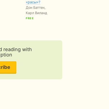
«расы»?
Даґ Г’юард-Мілс
Ко
Дон Баттен,
Карл Виланд
FREE
d reading with
iption
ribe