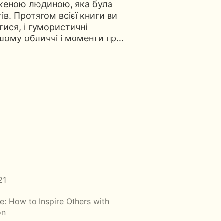
женою людиною, яка була
в. Протягом всієї книги ви
тися, і гумористичні
ашому обличчі і моменти пр…
21
e: How to Inspire Others with
on