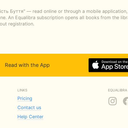
сть Буття" — read online or through a mobile application, 
ne. An Equalibra subscription opens all books from the libr
ut registration.
Read with the App
LINKS
EQUALIBRA 
Pricing
Contact us
Help Center