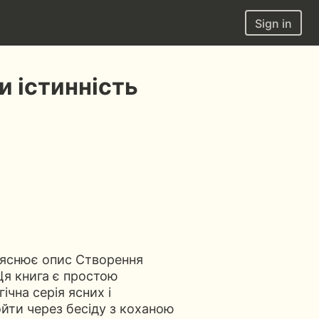
Sign in
и істинність
з’яснює опис Створення
 Ця книга є простою
чна серія ясних і
йти через бесіду з коханою