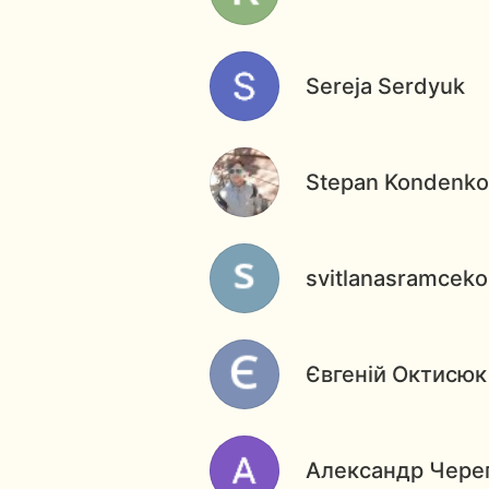
Sereja Serdyuk
Stepan Kondenko
svitlanasramcek
Євгеній Октисюк
Александр Чере