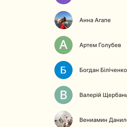
Анна Агапе
Артем Голубев
Богдан Біліченко
Валерій Щербан
Вениамин Данил