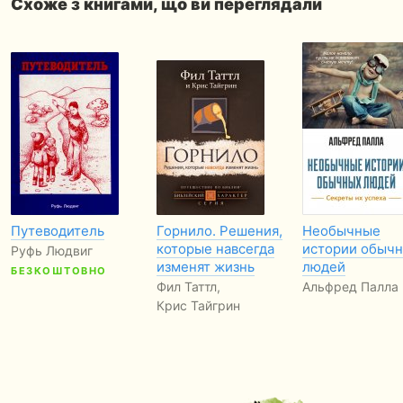
Схоже з книгами, що ви переглядали
Путеводитель
Горнило. Решения,
Необычные
которые навсегда
истории обыч
Руфь Людвиг
изменят жизнь
людей
БЕЗКОШТОВНО
Фил Таттл,
Альфред Палла
Крис Тайгрин