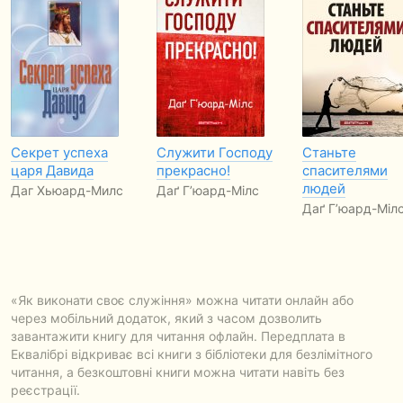
Секрет успеха
Служити Господу
Станьте
царя Давида
прекрасно!
спасителями
людей
Даг Хьюард-Милс
Даґ Г’юард-Мілс
Даґ Г’юард-Міл
«Як виконати своє служіння» можна читати онлайн або
через мобільний додаток, який з часом дозволить
завантажити книгу для читання офлайн. Передплата в
Еквалібрі відкриває всі книги з бібліотеки для безлімітного
читання, а безкоштовні книги можна читати навіть без
реєстрації.