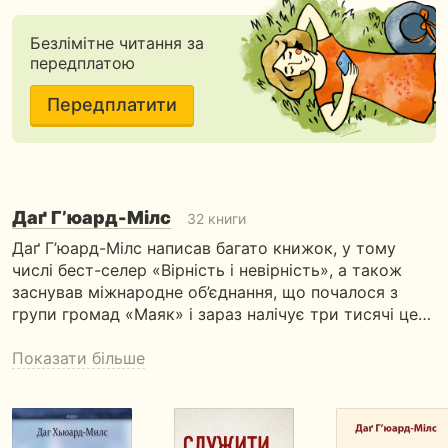
Безлімітне читання за
передплатою
Передплатити
Даґ Г’юард-Мілс
32 книги
Даґ Г’юард-Мілс написав багато книжок, у тому
числі бест-селер «Вірність і невірність», а також
заснував міжнародне об’єднання, що почалося з
групи громад «Маяк» і зараз налічує три тисячі це…
Показати більше