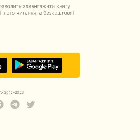
озволить завантажити книгу
ітного читання, а безкоштовні
© 2012–2026