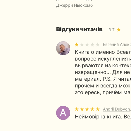
Джерри Ньюкомб
Відгуки читачів
3.7
Евгений Алек
Книга о именно Всевл
вопросе искупления 
вырваются из контек
извращенно... Для н
материал. P.S. Я чит
прочем и всегда можн
это ересь, причём м
Andrii Dubych
Неймовірна книга. Вел