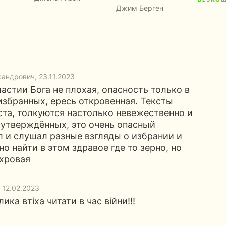
Джим Берген
сандрович
, 23.11.2023
астии Бога не плохая, опасность только в
избранных, ересь откровенная. Тексты
ста, толкуются настолько невежественно и
е утверждённых, это очень опасный
ал и слушал разные взгляды о избрании и
о найти в этом здравое где то зерно, но
ахровая
, 12.02.2023
ика втіха читати в час війни!!!