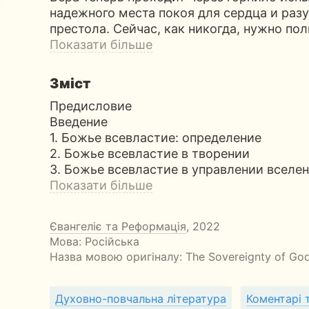
надежного места покоя для сердца и раз
престола. Сейчас, как никогда, нужно по
Показати більше
Зміст
Предисловие
Введение
1. Божье всевластие: определение
2. Божье всевластие в творении
3. Божье всевластие в управлении вселе
Показати більше
Євангеліє та Реформація
, 2022
Мова: Російська
Назва мовою оригіналу:
The Sovereignty of Go
Духовно-повчальна література
Коментарі 