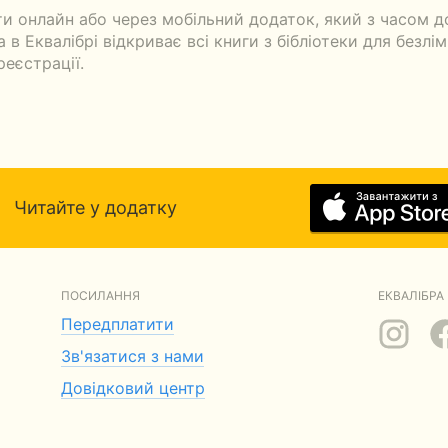
и онлайн або через мобільний додаток, який з часом д
в Еквалібрі відкриває всі книги з бібліотеки для безлім
реєстрації.
Читайте у додатку
ПОСИЛАННЯ
ЕКВАЛІБРА 
Передплатити
Зв'язатися з нами
Довідковий центр