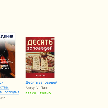
ди
Десять заповедей
Всевластие Бога
ства.
Артур У. Пинк
Артур Пинк
а Господня
БЕЗКОШТОВНО
БЕЗКОШТОВНО
инк