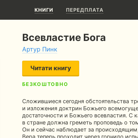
КНИГИ
ПЕРЕДПЛАТА
Всевластие Бога
Артур Пинк
Читати книгу
БЕЗКОШТОВНО
3.7
333 сторінки
8 годин читання
Сложившиеся сегодня обстоятельства тр
и изложения доктрин Божьего всемогуще
достаточности и Божьего всевластия. С
в стране должна греметь проповедь о том
Он и сейчас наблюдает за происходящим,
Вера теперь проходит через горнило испы