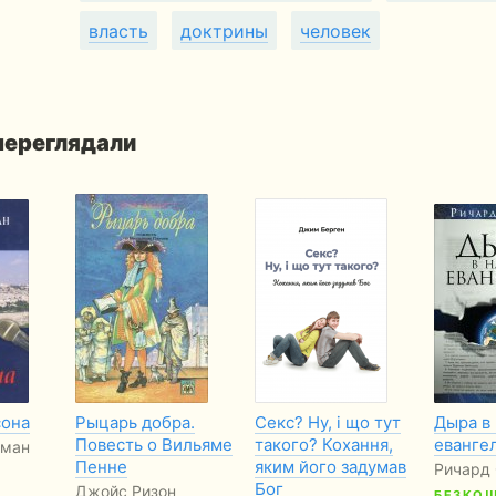
власть
доктрины
человек
 переглядали
сона
Рыцарь добра.
Секс? Ну, і що тут
Дыра в
Повесть о Вильяме
такого? Кохання,
еванге
кман
Пенне
яким його задумав
Ричард
Бог
Джойс Ризон
БЕЗКО