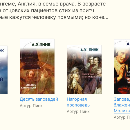
геме, Англия, в семье врача. В возрасте
з отцовских пациентов стих из притч
рые кажутся человеку прямыми; но коне…
Десять заповедей
Нагорная
Запове
проповедь
блажен
Артур Пинк
Молитв
Артур Пинк
Артур П