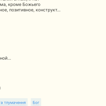
ума, кроме Божьего
лное, позитивное, конструкт…
нной…
d
та тлумачення
Бог