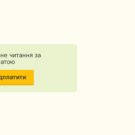
тне читання за
латою
дплатити