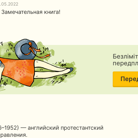
2.05.2022
 Замечательная книга!
Безлімі
передп
Пере
6–1952) — английский протестантский
правления.