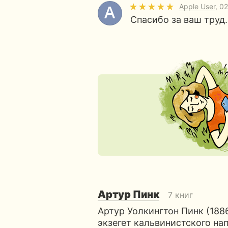
Apple User
, 0
Спасибо за ваш труд.
Артур Пинк
7 книг
Артур Уолкингтон Пинк (188
экзегет кальвинистского на