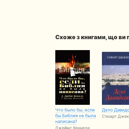
Схоже з книгами, що ви
Что было бы, если
Дело Давид
бы Библия не была
Стюарт Дже
написана?
Джеймс Кеннеди,