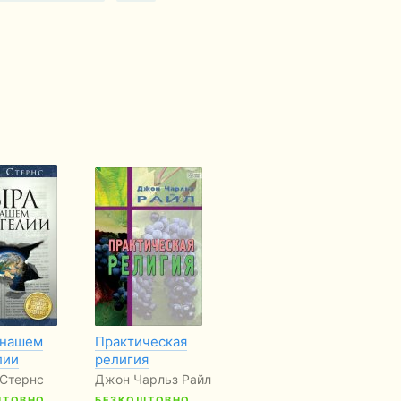
 нашем
Практическая
Катастрофические
Фо
лии
религия
последствия
Ле
дарвинизма
 Стернс
Джон Чарльз Райл
Б
Рик Дейтон
ШТОВНО
БЕЗКОШТОВНО