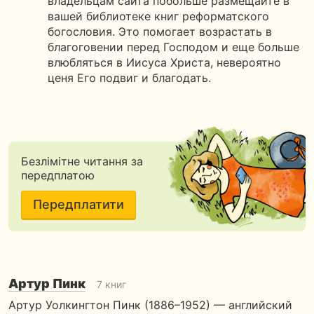
владельцам сайта побольше размещайте в
вашей библиотеке книг реформатского
богословия. Это помогает возрастать в
благоговении перед Господом и еще больше
влюбляться в Иисуса Христа, невероятно
ценя Его подвиг и благодать.
Безлімітне читання за
передплатою
Передплатити
Артур Пинк
7 книг
Артур Уолкингтон Пинк (1886–1952) — английский