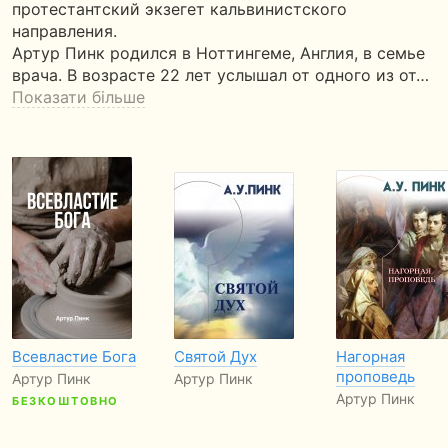
протестантский экзегет кальвинистского
направления.
Артур Пинк родился в Ноттингеме, Англия, в семье
врача. В возрасте 22 лет услышал от одного из от…
Показати більше
Всевластие Бога
Святой Дух
Нагорная
проповедь
Артур Пинк
Артур Пинк
Артур Пинк
БЕЗКОШТОВНО