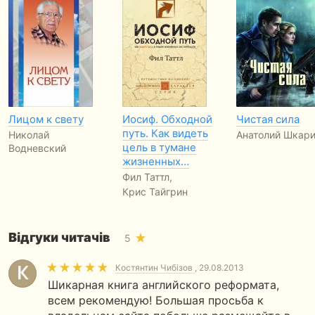
Лицом к свету
Иосиф. Обходной
Чистая сила
путь. Как видеть
Николай
Анатолий Шкар
цель в тумане
Водневский
жизненных…
Фил Таттл,
Крис Тайгрин
Відгуки читачів
5
Костянтин Чибізов
, 29.08.2013
Шикарная книга английского реформата,
всем рекомендую! Большая просьба к