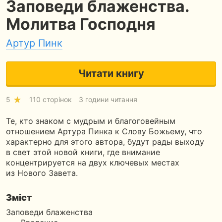
Заповеди блаженства.
Молитва Господня
Артур Пинк
Читати книгу
5
110 сторінок
3 години читання
Те, кто знаком с мудрым и благоговейным
отношением Артура Пинка к Слову Божьему, что
характерно для этого автора, будут рады выходу
в свет этой новой книги, где внимание
концентрируется на двух ключевых местах
из Нового Завета.
Зміст
Заповеди блаженства