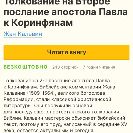
Толкование на Второе
послание апостола Павла
к Коринфянам
Жан Кальвин
Читати книгу
БЕЗКОШТОВНО
240 сторінок
7 годин читання
Толкование на 2-е послание апостола Павла
к Коринфянам. Библейские комментарии Жана
Кальвина (1509–1564), великого богослова
Реформации, стали классикой христианской
литературы. Они послужили основой
для последующего протестантского толкования
Библии. Кальвин мастерски объясняет библейский
текст, поэтому его труд, написанный в середине XVI
века, остается актуальным и сегодня.