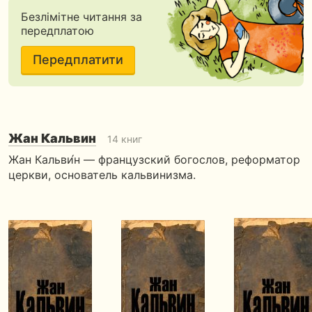
Безлімітне читання за
передплатою
Передплатити
Жан Кальвин
14 книг
Жан Кальви́н — французский богослов, реформатор
церкви, основатель кальвинизма.