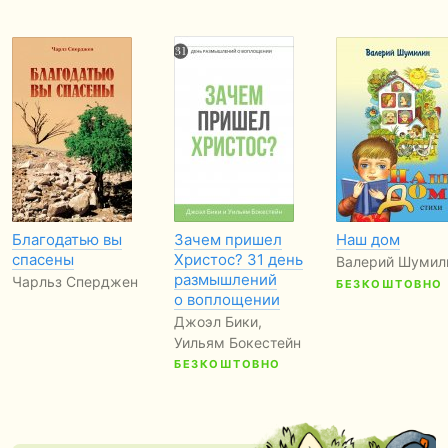
Благодатью вы
Зачем пришел
Наш дом
спасены
Христос? 31 день
Валерий Шумил
размышлений
Чарльз Сперджен
БЕЗКОШТОВНО
о воплощении
Джоэл Бики,
Уильям Бокестейн
БЕЗКОШТОВНО