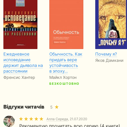
Ежедневное
Обычность. Как
Почему я?
исповедание
придать вере
Яков Дамкани
держит дьявола на
устойчивость
расстоянии
в эпоху…
Френсис Хантер
Майкл Хортон
БЕЗКОШТОВНО
Відгуки читачів
5
Алла Середа
, 21.07.2020
Рекомендую прочитать всю серию (4 книги),