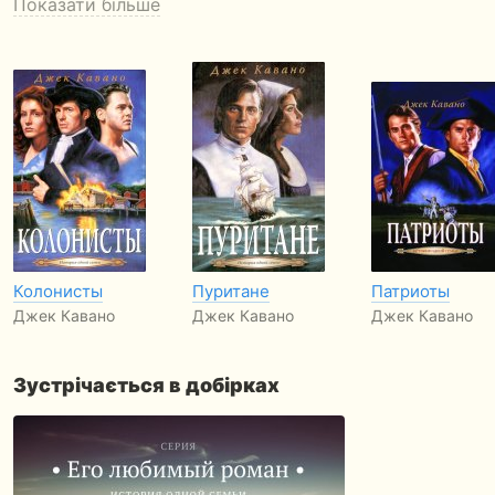
Показати більше
Колонисты
Пуритане
Патриоты
Джек Кавано
Джек Кавано
Джек Кавано
Зустрічається в добірках