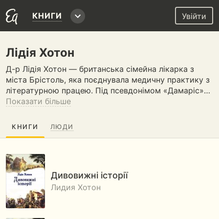
КНИГИ
Увійти
Лідія Хотон
Д-р Лідія Хотон — британська сімейна лікарка з
міста Брістоль, яка поєднувала медичну практику з
літературною працею. Під псевдонімом «Дамаріс»…
Показати більше
КНИГИ
ЛЮДИ
Дивовижні історії
Лидия Хотон