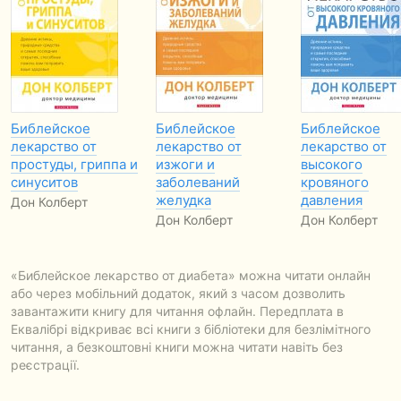
Библейское
Библейское
Библейское
лекарство от
лекарство от
лекарство от
простуды, гриппа и
изжоги и
высокого
синуситов
заболеваний
кровяного
желудка
давления
Дон Колберт
Дон Колберт
Дон Колберт
«Библейское лекарство от диабета» можна читати онлайн
або через мобільний додаток, який з часом дозволить
завантажити книгу для читання офлайн. Передплата в
Еквалібрі відкриває всі книги з бібліотеки для безлімітного
читання, а безкоштовні книги можна читати навіть без
реєстрації.