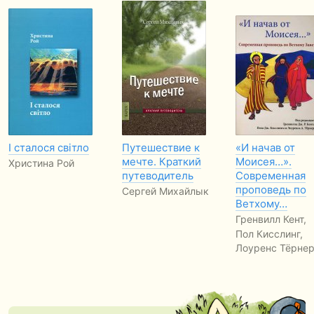
І сталося світло
Путешествие к
«И начав от
мечте. Краткий
Моисея…».
Христина Рой
путеводитель
Современная
проповедь по
Сергей Михайлык
Ветхому…
Гренвилл Кент,
Пол Кисслинг,
Лоуренс Тёрне