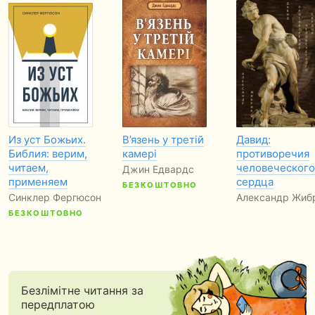
Из уст Божьих.
В’язень у третій
Давид:
Библия: верим,
камері
противоречия
читаем,
человеческого
Джин Едвардс
применяем
сердца
БЕЗКОШТОВНО
Синклер Фергюсон
Александр Жиб
БЕЗКОШТОВНО
Безлімітне читання за
передплатою