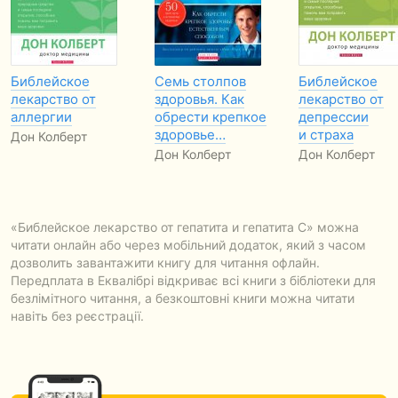
Библейское
Семь столпов
Библейское
лекарство от
здоровья. Как
лекарство от
аллергии
обрести крепкое
депрессии
здоровье…
и страха
Дон Колберт
Дон Колберт
Дон Колберт
«Библейское лекарство от гепатита и гепатита С» можна
читати онлайн або через мобільний додаток, який з часом
дозволить завантажити книгу для читання офлайн.
Передплата в Еквалібрі відкриває всі книги з бібліотеки для
безлімітного читання, а безкоштовні книги можна читати
навіть без реєстрації.