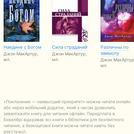
Наедине с Богом
Сила страданий
Различны по
замыслу
Джон МакАртур,
Джон МакАртур,
мл.
мл.
Джон МакАртур
мл.
«Поклонение — наивысший приоритет» можна читати онлайн
або через мобільний додаток, який з часом дозволить
завантажити книгу для читання офлайн. Передплата в
Еквалібрі відкриває всі книги з бібліотеки для безлімітного
читання, а безкоштовні книги можна читати навіть без
реєстрації.