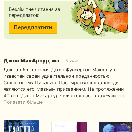
Безлімітне читання за
передплатою
Передплатити
Джон МакАртур, мл.
5 книг
Доктор богословия Джон Фуллертон Макартур
известен своей удивительной преданностью
Священному Писанию. Пастырство и проповедь
являются его главным призванием. На протяжении
40 лет, Джон Макартур является пастором-учител…
Показати більше