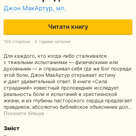
Джон МакАртур, мл.
Читати книгу
150 сторінок
4 години читання
Для каждого, кто когда-либо сталкивался
с тяжелыми испытаниями — физическими или
духовными — и спрашивал себя где же Бог посреди
этой боли, Джон МакАртур открывает истину
и дает удивительный ответ. В книге «Сила
страданий» известный проповедник исследует
реальность боли и испытаний в христианской
жизни, и из глубины пасторского сердца предлагает
правдивое, абсолютно библейское объяснение дол…
Показати більше
Зміст