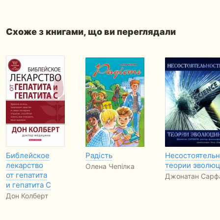
Схоже з книгами, що ви переглядали
Библейское
Радість
Несостоятельн
лекарство
теории эволю
Олена Чепілка
от гепатита
Джонатан Сарф
и гепатита С
Дон Колберт