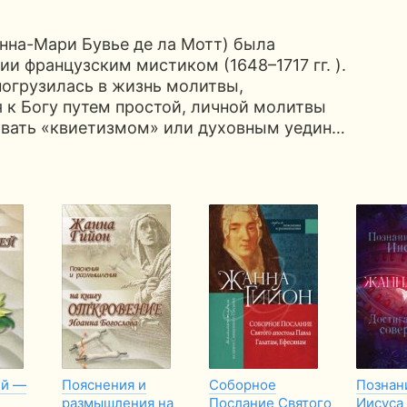
нна-Мари Бувье де ла Мотт) была
и французским мистиком (1648–1717 гг. ).
 погрузилась в жизнь молитвы,
 к Богу путем простой, личной молитвы
зывать «квиетизмом» или духовным уедин…
ей —
Пояснения и
Соборное
Познан
размышления на
Послание Святого
Иисуса 