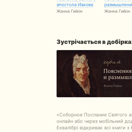
апостола Иакова
размышлени
Жанна Гийон
Жанна Гийон
Зустрічається в добірка
«Соборное Послание Святого а
онлайн або через мобільний до
Еквалібрі відкриває всі книги з