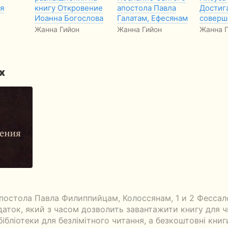
я
книгу Откровение
апостола Павла
Достиг
Иоанна Богослова
Галатам, Ефесянам
соверш
Жанна Гийон
Жанна Гийон
Жанна Г
х
постола Павла Филиппийцам, Колоссянам, 1 и 2 Фесса
даток, який з часом дозволить завантажити книгу для 
 бібліотеки для безлімітного читання, а безкоштовні кни