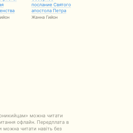
ая
послание Святого
книги Деяния
енства
апостола Петра
святых апостолов
и…
ийон
Жанна Гийон
Жанна Гийон
лоникийцам» можна читати
читання офлайн. Передплата в
ги можна читати навіть без