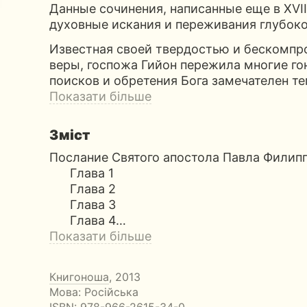
Данные сочинения, написанные еще в XVII
духовные искания и переживания глубок
Известная своей твердостью и бескомпр
веры, госпожа Гийон пережила многие го
поисков и обретения Бога замечателен те
Показати більше
Зміст
Послание Святого апостола Павла Филип
Глава 1
Глава 2
Глава 3
Глава 4…
Показати більше
Книгоноша
, 2013
Мова: Російська
ISBN:
978-966-2615-34-0