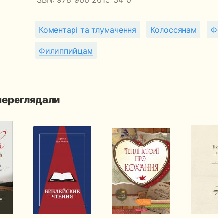
Коментарі та тлумачення
Колоссянам
Ф
Филиппийцам
 переглядали