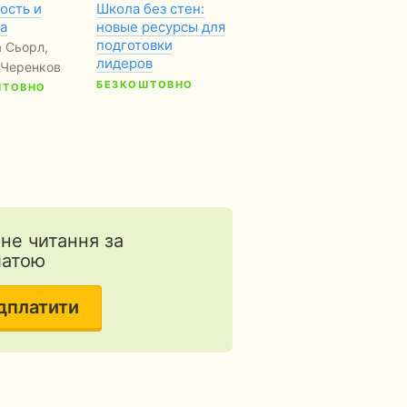
ость и
Школа без стен:
Индусская
Л
а
новые ресурсы для
девушка
вп
подготовки
по
 Сьорл,
Бет Кум Харрис
лидеров
Фр
 Черенков
БЕЗКОШТОВНО
ШТОВНО
тне читання за
латою
дплатити