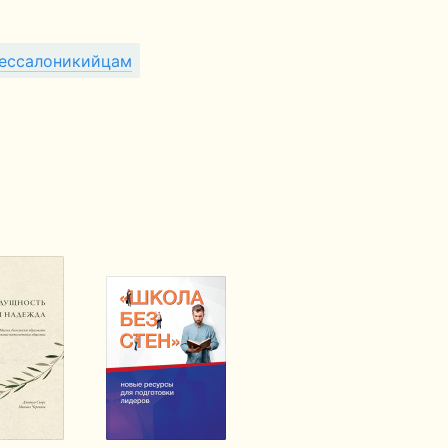
ессалоникийцам