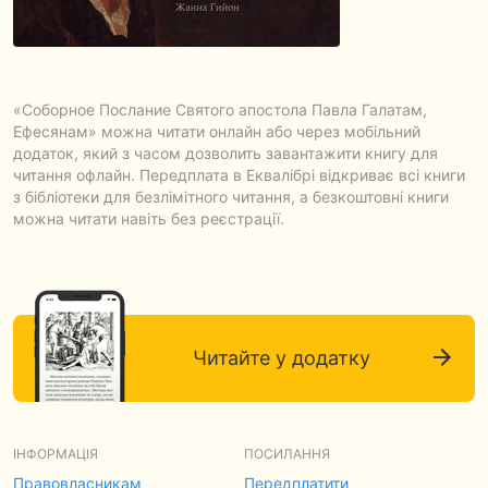
«Соборное Послание Святого апостола Павла Галатам,
Ефесянам» можна читати онлайн або через мобільний
додаток, який з часом дозволить завантажити книгу для
читання офлайн. Передплата в Еквалібрі відкриває всі книги
з бібліотеки для безлімітного читання, а безкоштовні книги
можна читати навіть без реєстрації.
Читайте у додатку
ІНФОРМАЦІЯ
ПОСИЛАННЯ
Правовласникам
Передплатити