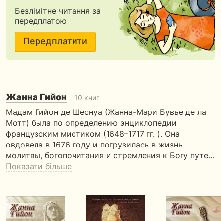
Безлімітне читання за
передплатою
Передплатити
Жанна Гийон
10 книг
Мадам Гийон де Шеснуа (Жанна-Мари Бувье де ла
Мотт) была по определению энциклопедии
французским мистиком (1648–1717 гг. ). Она
овдовела в 1676 году и погрузилась в жизнь
молитвы, богопочитания и стремления к Богу путе…
Показати більше