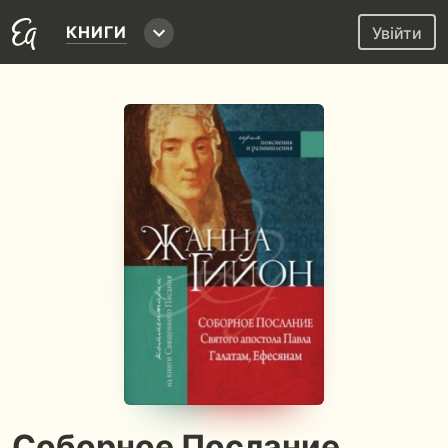
КНИГИ
Увійти
Соборное Послание