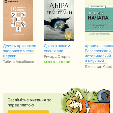
Десять признаков
Дыра в нашем
Хроника начал
здорового члена
евангелии
Богословский,
церкви
исторический
Ричард Стернс
и научный…
Табити Аньябвиле
БЕЗКОШТОВНО
Джонатан Сарф
Безлімітне читання за
передплатою