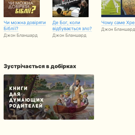
Чи можна довіряти
Де Бог, коли
Чому саме Хре
Біблії?
відбувається зло?
Джон Бланшар
Джон Бланшард
Джон Бланшард
Зустрічається в добірках