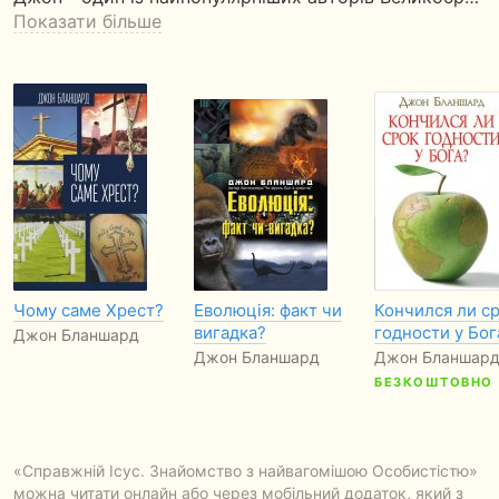
Показати більше
Чому саме Хрест?
Еволюція: факт чи
Кончился ли с
вигадка?
годности у Бог
Джон Бланшард
Джон Бланшард
Джон Бланшар
БЕЗКОШТОВНО
«Справжній Ісус. Знайомство з найвагомішою Особистістю»
можна читати онлайн або через мобільний додаток, який з