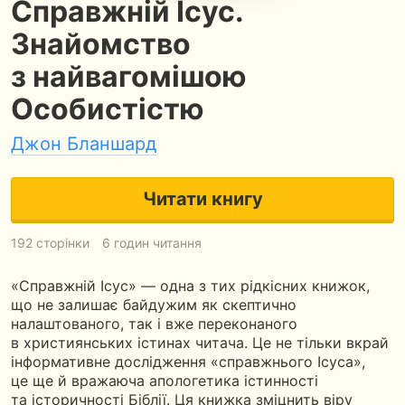
Справжній Ісус.
Знайомство
з найвагомішою
Особистістю
Джон Бланшард
Читати книгу
192 сторінки
6 годин читання
«Справжній Ісус» — одна з тих рідкісних книжок,
що не залишає байдужим як скептично
налаштованого, так і вже переконаного
в християнських істинах читача. Це не тільки вкрай
інформативне дослідження «справжнього Ісуса»,
це ще й вражаюча апологетика істинності
та історичності Біблії. Ця книжка зміцнить віру