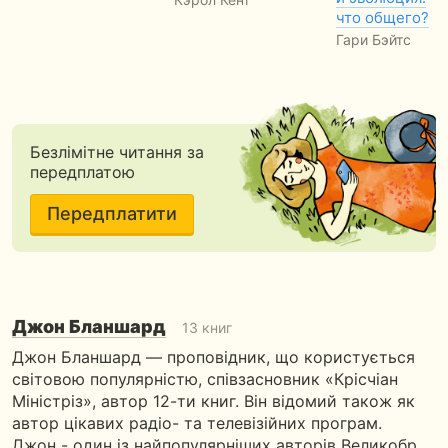
что общего?
Гари Бэйтс
Безлімітне читання за
передплатою
Передплатити
Джон Бланшард
13 книг
Джон Бланшард — проповідник, що користується
світовою популярністю, співзасновник «Крісчіан
Міністріз», автор 12-ти книг. Він відомий також як
автор цікавих радіо- та телевізійних програм.
Джон - один із найпопулярніших авторів Великобр…