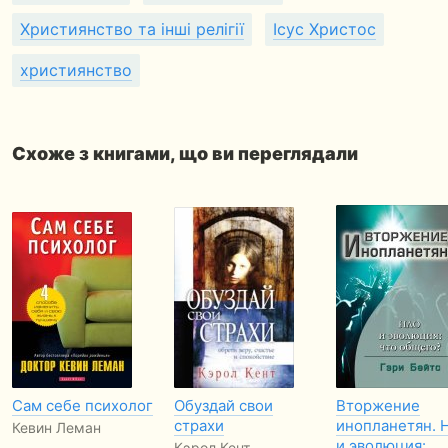
Християнство та інші релігії
Ісус Христос
християнство
Схоже з книгами, що ви переглядали
Сам себе психолог
Обуздай свои
Вторжение
страхи
инопланетян. 
Кевин Леман
и эволюция:
Кэрол Кент