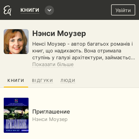
КНИГИ
Увійти
Нэнси Моузер
Ненсі Моузер - автор багатьох романів і
книг, що надихають. Вона отримала
ступінь у галузі архітектури, займаєтьс…
Показати більше
КНИГИ
ВІДГУКИ
ЛЮДИ
Приглашение
Нэнси Моузер