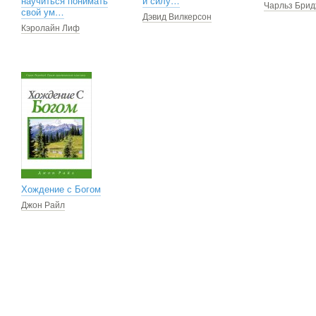
научиться понимать
и силу…
Чарльз Брид
свой ум…
Дэвид Вилкерсон
Кэролайн Лиф
Хождение с Богом
Джон Райл