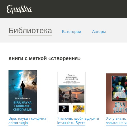
Библиотека
Категории
Авторы
Книги с меткой «створення»
Віра, наука і конфлікт
7 ключів, щоби відкрити
Хочу знати. 
світоглядів
істинність Буття
запитання ч