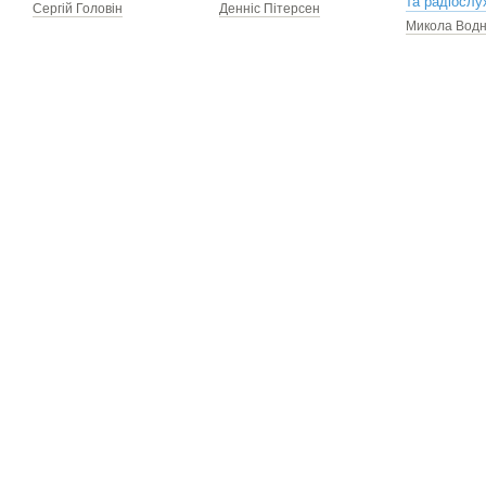
та радіослу
Сергій Головін
Денніс Пітерсен
Микола Водн