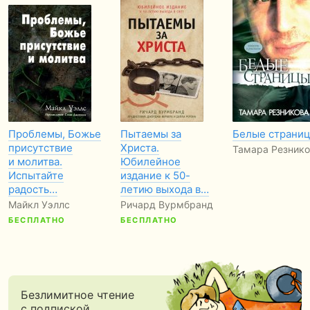
Проблемы, Божье
Пытаемы за
Белые страни
присутствие
Христа.
Тамара Резнико
и молитва.
Юбилейное
Испытайте
издание к 50-
радость…
летию выхода в…
Майкл Уэллс
Ричард Вурмбранд
БЕСПЛАТНО
БЕСПЛАТНО
Безлимитное чтение
с подпиской