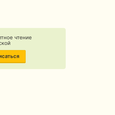
тное чтение
ской
исаться