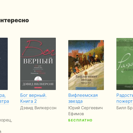
интересно
ра,
Бог верный.
Вифлеемская
Радост
втра
Книга 2
звезда
пожерт
Дэвид Вилкерсон
Юрий Сергеевич
Билл Бр
Ефимов
орец,
БЕСПЛАТНО
й