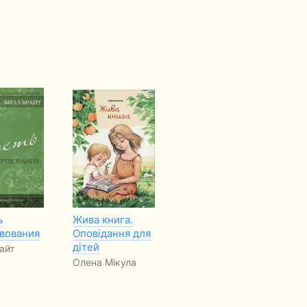
ь
Жива книга.
Молитва Иависа
С
вования
Оповідання для
Брюс Уилкинсон
Та
дітей
айт
Олена Мікула