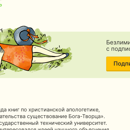
О
Безлими
с подпи
Подп
а книг по христианской апологетике,
ательства существование Бога-Творца».
сударственный технический университет.
интересовался идеей научного объяснения