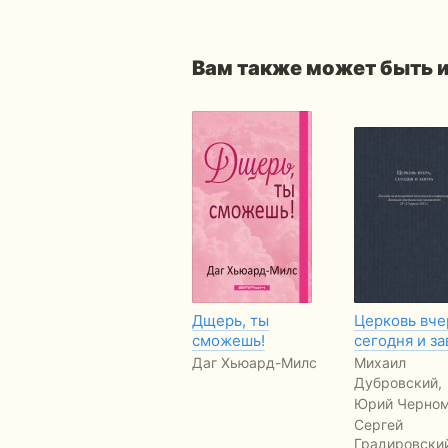
Вам также может быть 
Дщерь, ты
Церковь вче
сможешь!
сегодня и за
Даг Хьюард-Милс
Михаил
Дубровский,
Юрий Черном
Сергей
Градировски