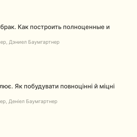
рак. Как построить полноценные и
ер, Дэниел Баумгартнер
ює. Як побудувати повноцінні й міцні
ер, Деніел Баумгартнер