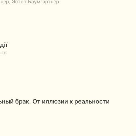
нер, Эстер Баумгартнер
дії
нго
ный брак. От иллюзии к реальности