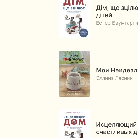
Дім, що зціл
дітей
Естер Баумгартн
Мои Неидеал
Эллина Лесник
Исцеляющий д
счастливых д