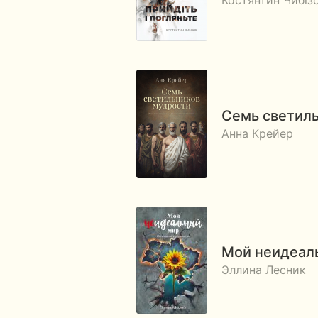
Костянтин Чибіз
Семь светил
Анна Крейер
Мой неидеаль
Эллина Лесник