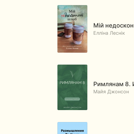
Мій недоскон
Елліна Леснік
Римлянам 8. 
Майя Джонсон