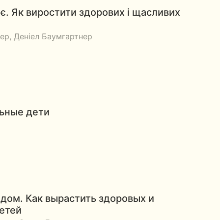
ює. Як виростити здорових і щасливих
ер, Деніел Баумгартнер
ьные дети
ом. Как вырастить здоровых и
етей