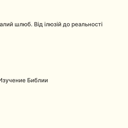
алий шлюб. Від ілюзій до реальності
Изучение Библии