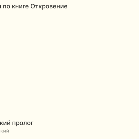
 по книге Откровение
т
о
ий пролог
ский