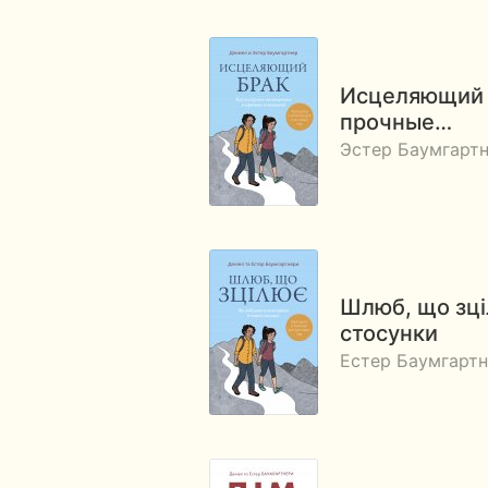
Исцеляющий б
прочные…
Эстер Баумгартн
Шлюб, що зціл
стосунки
Естер Баумгартн