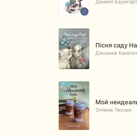
Дэниел Баумгарт
Пісня саду На
Джоанна Канело
Мой неидеаль
Эллина Лесник