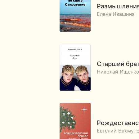
Размышления
Елена Ивашина
Старший бра
Николай Ищенк
Рождественск
Евгений Бахмут