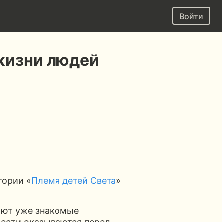
Войти
 жизни людей
тории «
Племя детей Света
»
дают уже знакомые
вести оказываются перед