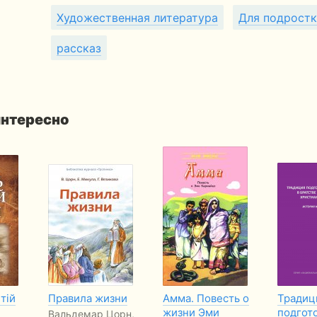
Художественная литература
Для подрост
рассказ
интересно
етій
Правила жизни
Амма. Повесть о
Традиц
жизни Эми
подгот
Вальдемар Цорн,