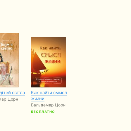
дітей світла
Как найти смысл
Правила життя
Пл
жизни
мар Цорн
Вальдемар Цорн,
Ва
Вальдемар Цорн
Олена Мікула,
Галина Везикова
БЕСПЛАТНО