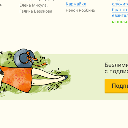
Кармайкл
служит
с
Елена Микула,
братст
Нэнси Роббинз
Галина Везикова
еванге
БЕСПЛА
Безлими
с подпи
Подп