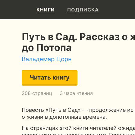
КНИГИ
ПОДПИСКА
Путь в Сад. Рассказ о
до Потопа
Вальдемар Цорн
Читать книгу
208 страниц
3 часа чтения
Повесть «Путь в Сад» — продолжение ис
о жизни в допотопные времена.
На страницах этой книги читателей ожи
персонажи и встреча с новыми. Герои по