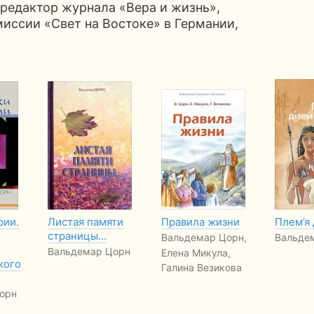
редактор журнала «Вера и жизнь»,
иссии «Свет на Востоке» в Германии,
рии.
Листая памяти
Правила жизни
Плем’я 
страницы...
Вальдемар Цорн,
Вальде
Вальдемар Цорн
Елена Микула,
кого
Галина Везикова
орн