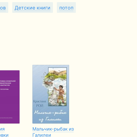
ков
Детские книги
потоп
ия
Мальчик-рыбак из
Заблудившийся
Si
овки
Галилеи
в пустыне.
Pa