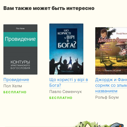
Вам также может быть интересно
Провидение
Що користі у вірі в
Джордж и Фан
Бога?
сорняк со злы
Пол Хелм
названием
Павло Семенчук
БЕСПЛАТНО
Рольф Боум
БЕСПЛАТНО