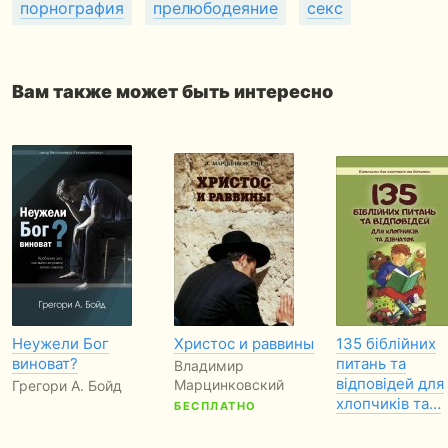
порнография
прелюбодеяние
секс
Вам также может быть интересно
Неужели Бог
Христос и раввины
135 біблійних
виноват?
питань та
Владимир
відповідей для
Марцинковский
Грегори А. Бойд
хлопчиків та…
БЕСПЛАТНО