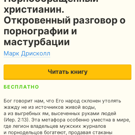
христианин.
Откровенный разговор о
порнографии и
мастурбации
Марк Дрисколл
Читать книгу
БЕСПЛАТНО
4.7
60 страниц
2 часа чтения
Бог говорит нам, что Его народ склонен утолять
жажду не из источников живой воды,
а из выгребных ям, высеченных руками людей
(Иер. 2:13). Эта метафора особенно уместна в мире,
где легион владельцев мужских журналов
и порнодельцов богатеют, продавая стаканы