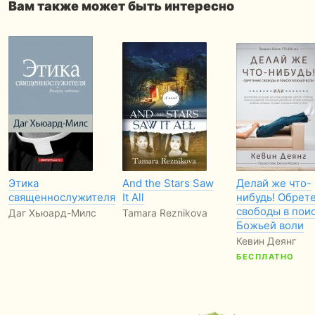
Вам также может быть интересно
Этика
And the Stars Saw
Делай же что-
священнослужителя
It All
нибудь! Обрет
свободы в пои
Даг Хьюард-Милс
Tamara Reznikova
Божьей воли
Кевин Деянг
БЕСПЛАТНО