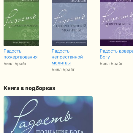
Радость
Радость
Радость довер
пожертвования
непрестанной
Богу
молитвы
Билл Брайт
Билл Брайт
Билл Брайт
Книга в подборках