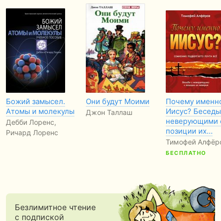
Божий замысел.
Они будут Моими
Почему именн
Атомы и молекулы
Иисус? Беседы
Джон Таллаш
неверующими 
Дебби Лоренс,
позиции их…
Ричард Лоренс
Тимофей Алфёр
БЕСПЛАТНО
Безлимитное чтение
с подпиской