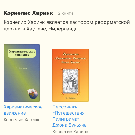
Корнелис Харинк
2 книги
Корнелис Харинк является пастором реформатской
церкви в Хаутене, Нидерланды.
Харизматическое
Персонажи
движение
«Путешествия
Пилигрима»
Корнелис Харинк
Джона Буньяна
Корнелис Харинк