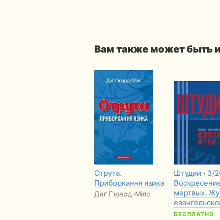
Вам также может быть 
Отрута.
Штудии · 3/2
Приборкання язика
Воскресени
мертвых. Жу
Даґ Г’юард-Мілс
евангельск
БЕСПЛАТНО