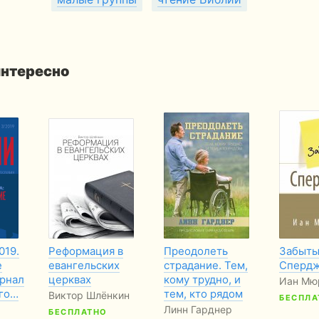
интересно
019.
Реформация в
Преодолеть
Забыты
е
евангельских
страдание. Тем,
Сперд
рнал
церквах
кому трудно, и
Иан Мю
ого…
тем, кто рядом
Виктор Шлёнкин
БЕСПЛА
Линн Гарднер
БЕСПЛАТНО