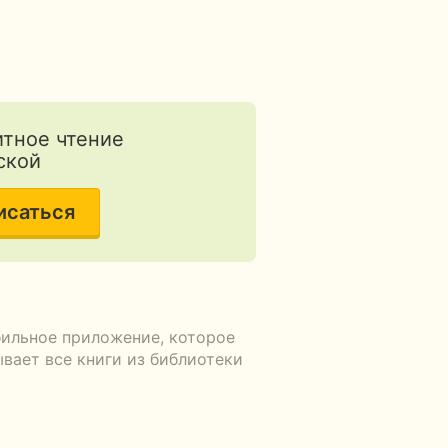
БЕСПЛАТНО
Б
тное чтение
ской
исаться
бильное приложение, которое
вает все книги из библиотеки