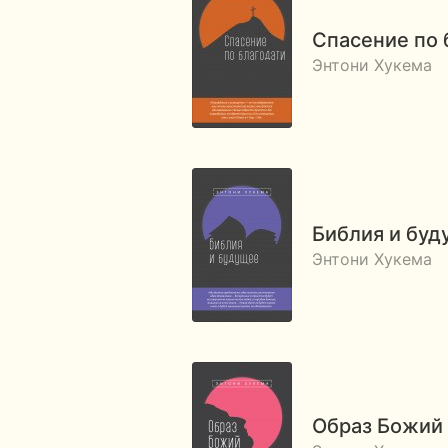
Спасение по 
Энтони Хукема
Библия и бу
Энтони Хукема
Образ Божий