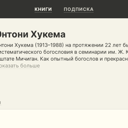
КНИГИ
ПОДПИСКА
Энтони Хукема
нтони Хукема (1913–1988) на протяжении 22 лет 
истематического богословия в семинарии им. Ж. К
 штате Мичиган. Как опытный богослов и прекрас
оказать больше
И