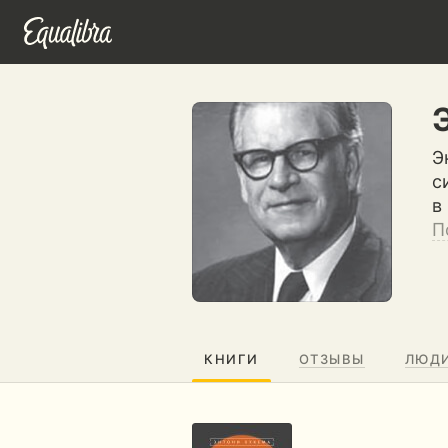
Э
с
в
П
КНИГИ
ОТЗЫВЫ
ЛЮД