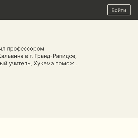
Войти
был профессором
альвина в г. Гранд-Рапидсе,
ный учитель, Хукема помож…