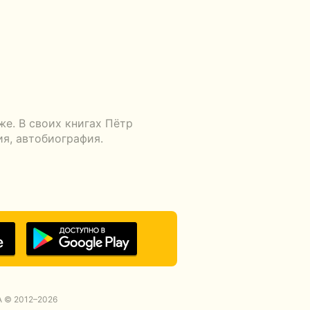
же. В своих книгах Пётр
я, автобиография.
 © 2012–2026