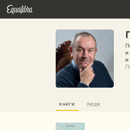
П
и
и
П
КНИГИ
ЛЮДИ