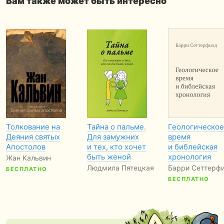
Вам также может быть интересно
Толкование на
Тайна о пальме.
Геологическое
Деяния святых
Для замужних
время
Апостолов
и тех, кто хочет
и библейская
быть женой
хронология
Жан Кальвин
Людмила Пятецкая
Барри Сеттерф
БЕСПЛАТНО
БЕСПЛАТНО