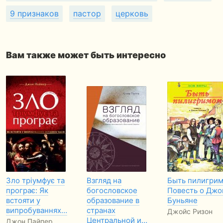
9 признаков
пастор
церковь
Вам также может быть интересно
Зло тріумфує та
Взгляд на
Быть пилигрим
програє: Як
богословское
Повесть о Джо
встояти у
образование в
Буньяне
випробуваннях…
странах
Джойс Ризон
Центральной и…
Джон Пайпер