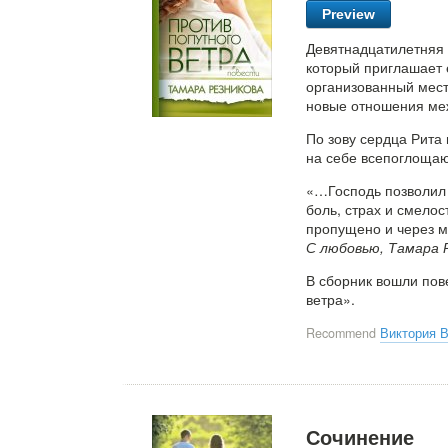
Preview
Девятнадцатилетняя 
который приглашает е
организованный мес
новые отношения ме
По зову сердца Рита 
на себе всепоглоща
«…Господь позволил м
боль, страх и смелос
пропущено и через м
С любовью, Тамара 
В сборник вошли пов
ветра».
Recommend
Виктория 
Сочинение