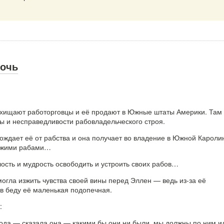
дочь
хищают работорговцы и её продают в Южные штаты Америки. Там
ты и несправедливости рабовладельческого строя.
ождает её от рабства и она получает во владение в Южной Кароли
ожими рабами…
лость и мудрость освободить и устроить своих рабов…
могла изжить чувства своей вины перед Эллен — ведь из-за её
в беду её маленькая подопечная.
:
ода,— сказала она,— какими бы они ни были, мы должны по ним и