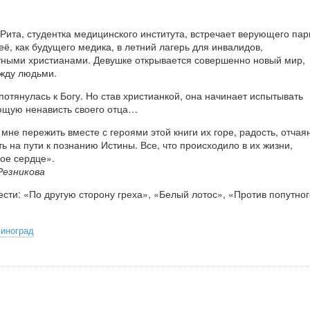
Рита, студентка медицинского института, встречает верующего пар
ё, как будущего медика, в летний лагерь для инвалидов,
тными христианами. Девушке открывается совершенно новый мир,
жду людьми.
потянулась к Богу. Но став христианкой, она начинает испытывать
ющую ненависть своего отца…
не пережить вместе с героями этой книги их горе, радость, отчая
ть на пути к познанию Истины. Все, что происходило в их жизни,
ое сердце».
Резникова
ести: «По другую сторону греха», «Белый лотос», «Против попутног
Виноград