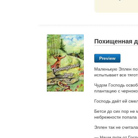
Похищенная 
Preview
Маленькую Эллен по
испытывает все тяго
Чудом Господь освоб
плантацию с чернок
Господь даёт ей сме
Бетси до сих пор не 
небрежности попала 
Эллен так не считала
— Наши пути от Госп