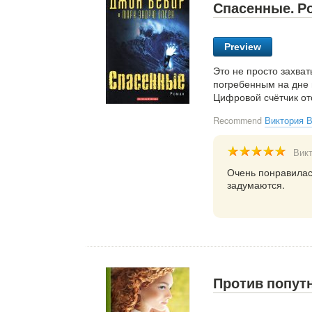
Спасенные. Р
Preview
Это не просто захва
погребенным на дне 
Цифровой счётчик от
Recommend
Виктория 
Вик
Очень понравилась
задумаются.
Против попутн