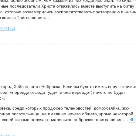
инные последователи Христа отважились вместе выступить на битву
ил, которые вознамерились воспрепятствовать претворению в жизнь
 в книге «Приглашение»…
Виноград
город Хейвен, штат Небраска. Если вы будете иметь веру с горчич
 сей: «перейди отсюда туда», и она перейдет; ничего не будет
с».
века, cреди которых продюсер теленовостей, домохозяйка, экс-
ющая писательница, не имевшие ничего общего, кроме некоторой
и своей жизнью получают маленькое неброское приглашение
…
Sh
Виноград