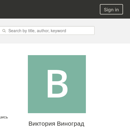
Sign in
шись
Виктория Виноград