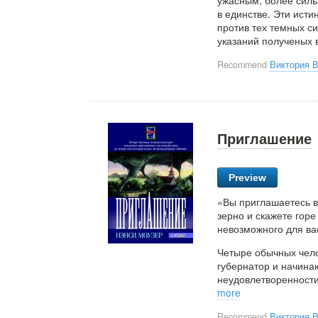
в единстве. Эти ист
против тех темных с
указаний полученых
Recommend
Виктория 
Приглашение
Preview
«Вы приглашаетесь в 
зерно и скажете горе
невозможного для ва
Четыре обычных чело
губернатор и начина
неудовлетворенност
more
Recommend
Виктория 