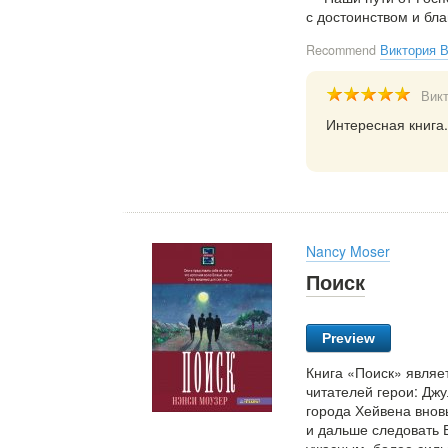
с достоинством и бл
Recommend
Виктория 
Вик
Интересная книга
Nancy Moser
Поиск
Preview
Книга «Поиск» являе
читателей герои: Джу
города Хейвена внов
и дальше следовать Е
ужасным, более силь