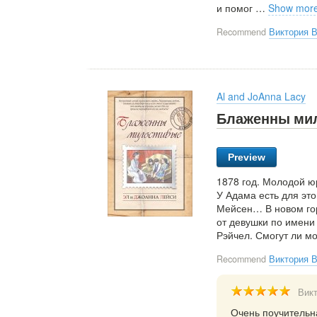
и помог
…
Show mor
Recommend
Виктория 
Al and JoAnna Lacy
Блаженны ми
Preview
1878 год. Молодой ю
У Адама есть для это
Мейсен… В новом гор
от девушки по имени
Рэйчел. Смогут ли м
Recommend
Виктория 
Вик
Очень поучительн