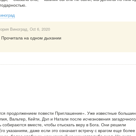
агодарностью.
Виноград
тория Виноград
, Oct 6, 2020
. Прочитала на одном дыхании
тся продолжением повести Приглашение». Уже известные большин
лия, Вальтер, Кейти, Дэл и Натали после исчезновения загадочного
ь собираются вместе, чтобы отыскать веру в Бога. Они решили
го указаниям, даже если это означает встречу с врагом еще более
ным, более злобным, чем каждый из них когдалибо знал. Но сила 