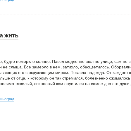
а жить
но, будто померкло солнце. Павел медленно шел по улице, сам не 
 и не слыша. Все замерло в нем, затихло, обесцветилось. Оборвали
язывающих его с окружающим миром. Погасла надежда. От каждого 
льше от отца, к которому он так стремился, болезненно сжималось
ыносимо тяжелый, свинцовый ком опустился на самое дно его души,
Виноград