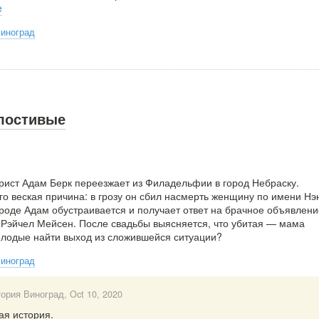
e
Виноград
лостивые
рист Адам Берк переезжает из Филадельфии в город Небраску.
го веская причина: в грозу он сбил насмерть женщину по имени Нэ
оде Адам обустраивается и получает ответ на брачное объявлени
 Рэйчел Мейсен. После свадьбы выясняется, что убитая — мама
олодые найти выход из сложившейся ситуации?
Виноград
тория Виноград
, Oct 10, 2020
ая история.