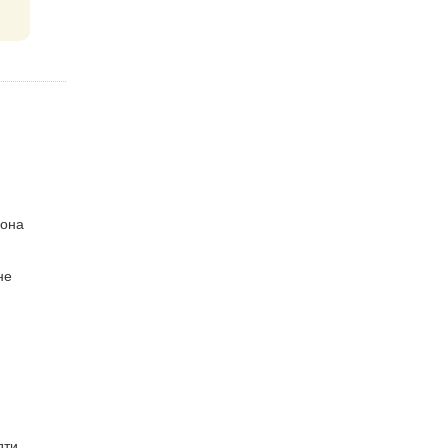
 она
не
дти