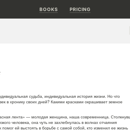
BOOKS
PRICING
а
дивидуальная судьба, индивидуальная история жизни. Но что
век в хронику своих дней? Какими красками окрашивает земное
расная лента» — молодая женщина, наша современница. Столкнув
зкого человека, она чуть не захлебнулась в волнах отчаяния
ак помог ей выстоять в борьбе с самой собой, кто изменил ее жизнь