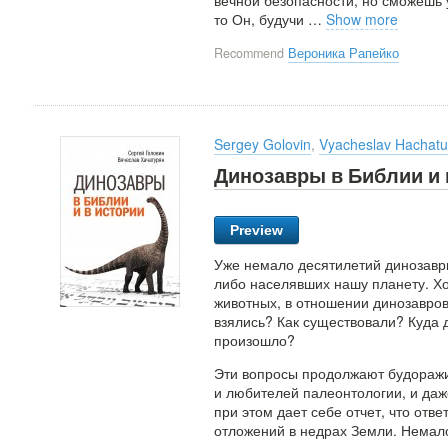
вечной безопасности, но сможешь 
то Он, будучи
…
Show more
Recommend
Вероника Рапейко
Sergey Golovin
,
Vyacheslav Hachatu
Динозавры в Библии и 
Preview
Уже немало десятилетий динозавр
либо населявших нашу планету. Хо
животных, в отношении динозавро
взялись? Как существовали? Куда д
произошло?
Эти вопросы продолжают будоражи
и любителей палеонтологии, и даж
при этом дает себе отчет, что отв
отложений в недрах Земли. Немало