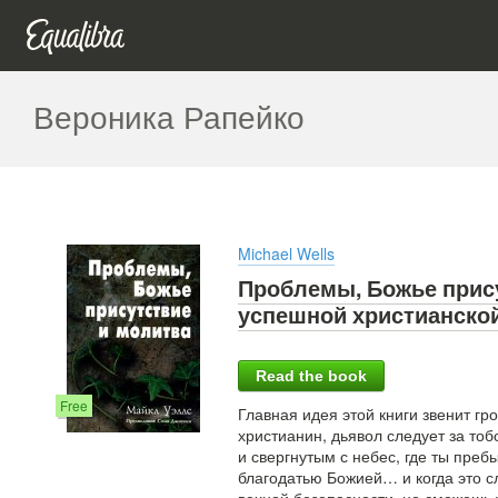
Вероника Рапейко
Michael Wells
Проблемы, Божье прису
успешной христианско
Read the book
Free
Главная идея этой книги звенит гр
христианин, дьявол следует за тоб
и свергнутым с небес, где ты пре
благодатью Божией… и когда это с