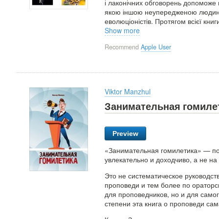
і лаконічних обговорень допоможе
якою іншою неупередженою людино
еволюціоністів. Протягом всієї книг
Show more
Recommend
Apple User
Viktor Manzhul
Занимательная гомиле
Preview
«Занимательная гомилетика» — поп
увлекательно и доходчиво, а не на
Это не систематическое руководств
проповеди и тем более по ораторск
для проповедников, но и для самого
степени эта книга о проповеди са