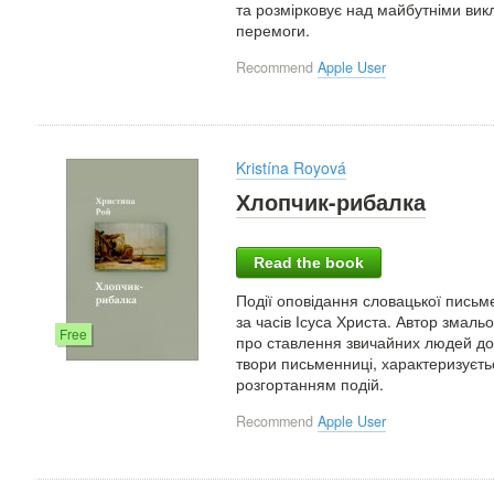
та розмірковує над майбутніми вик
перемоги.
Recommend
Apple User
Kristína Royová
Хлопчик-рибалка
Read the book
Події оповідання словацької письм
за часів Ісуса Христа. Автор змаль
Free
про ставлення звичайних людей до І
твори письменниці, характеризуєт
розгортанням подій.
Recommend
Apple User