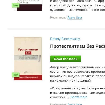
В середине прошлого века Ричард 
классикой. Дональд Карсон провод
Free
существенные изменения в его те
Recommend
Apple User
Dmitriy Bincarovskiy
Протестантизм без Ре
Read the book
Автор предлагает оригинальный и
состояния постсоветского протест
Free
церквей он видит в их отказе от 
на «охранение» традиций.
«Итак, именно эти два фактора — 
и наивно-претенциозная самоидент
советские
…
Show more
Recommend
Apple User