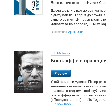
Якщо ви хочете проповідувати Слов
Даючи цю книгу вам до рук, ми пере
підготувати ваші серця до служіння 
вашого розуму. Ця праця містить но
кімнатах та на проповідницьких ка
Recommend
Apple User
Eric Metaxas
Бонгьоффер: праведник
Preview
У той час, коли Адольф Гітлер раз
континент і намагався винищити євр
працювала над тим, щоб зруйнувати 
Бонгьоффер — пастор і письменник,
(«Послідовництво») та Life Togethe
…
Show more