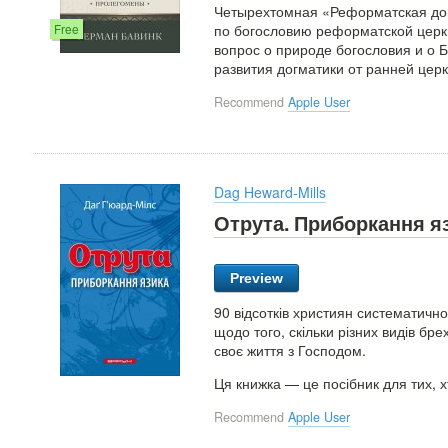
Четырехтомная «Реформатская дог
по богословию реформатской церк
Free
вопрос о природе богословия и о Б
развития догматики от ранней це
Recommend
Apple User
Dag Heward-Mills
Отрута. Приборкання я
Preview
90 відсотків християн систематично
щодо того, скільки різних видів бре
своє життя з Господом.
Ця книжка — це посібник для тих, 
Recommend
Apple User