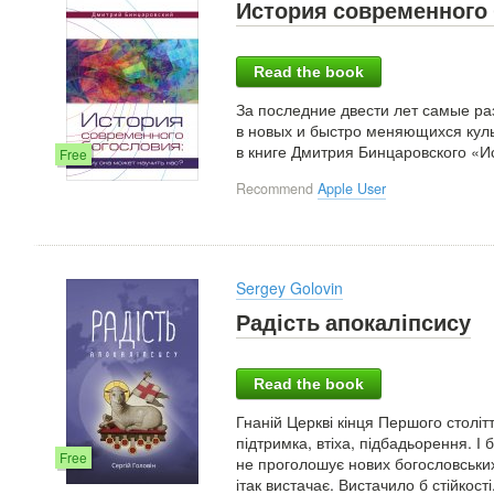
История современного
Read the book
За последние двести лет самые р
в новых и быстро меняющихся кул
в книге Дмитрия Бинцаровского «И
Free
Recommend
Apple User
Sergey Golovin
Радість апокаліпсису
Read the book
Гнаній Церкві кінця Першого столітт
підтримка, втіха, підбадьорення. І
Free
не проголошує нових богословських
ітак вистачає. Вистачило б стійкості