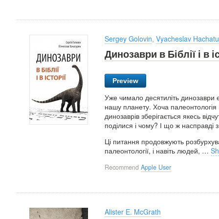
Sergey Golovin
,
Vyacheslav Hachatu
Динозаври в Біблії і в і
Preview
Уже чимало десятиліть динозаври є
нашу планету. Хоча палеонтологія 
динозаврів зберігається якесь відч
поділися і чому? І що ж насправді 
Ці питання продовжують розбурхува
палеонтології, і навіть людей,
…
Sh
Recommend
Apple User
Alister E. McGrath