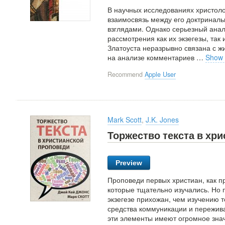
В научных исследованиях христоло
взаимосвязь между его доктринал
взглядами. Однако серьезный анал
рассмотрения как их экзегезы, так
Златоуста неразрывно связана с ж
на анализе комментариев
…
Show
Recommend
Apple User
Mark Scott
,
J.K. Jones
Торжество текста в хр
Preview
Проповеди первых христиан, как п
которые тщательно изучались. Но
экзегезе прихожан, чем изучению т
средства коммуникации и пережива
эти элементы имеют огромное знач