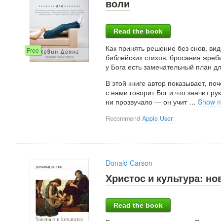
воли
Read the book
Как принять решение без снов, вид
Free
библейских стихов, бросания жреби
у Бога есть замечательный план дл
В этой книге автор показывает, п
с нами говорит Бог и что значит р
ни прозвучало — он учит
…
Show 
Recommend
Apple User
Donald Carson
Христос и культура: н
Read the book