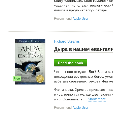
Книгу «Занимательная гомилетика»
«здание», используя теологически
логики и яркую «краску» сатиры.
Recommend
Apple User
Richard Stearns
Дыра в нашем евангел
Read the book
Чего от нас ожидает Бог? В чем з
посещении воскресных богослужен
Free
избегать серьезных грехов? Или же
Фактически, Христос призывает на
мира точно так же, как две тысячи
мир. Основатель
…
Show more
Recommend
Apple User