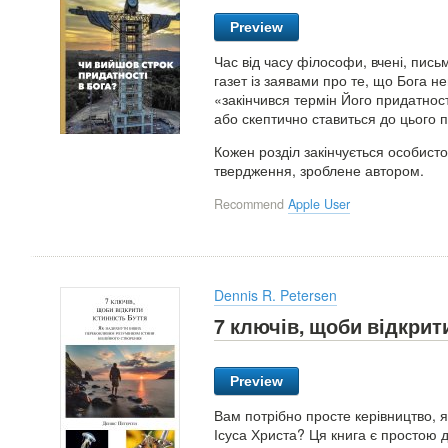
Preview
Час від часу філософи, вчені, пис
газет із заявами про те, що Бога н
«закінчився термін Його придатнос
або скептично ставиться до цього 
Кожен розділ закінчується особисто
твердження, зроблене автором.
Recommend
Apple User
Dennis R. Petersen
7 ключів, щоби відкрит
Preview
Вам потрібно просте керівництво, я
Ісуса Христа? Ця книга є простою 