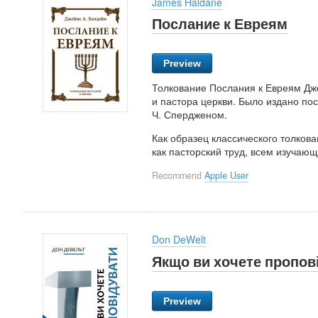
James Haldane
Послание к Евреям
Preview
Толкование Послания к Евреям Дже
и пастора церкви. Было издано по
Ч. Спердженом.
Как образец классического толкова
как пасторский труд, всем изучаю
Recommend
Apple User
Don DeWelt
Якщо ви хочете пропов
Preview