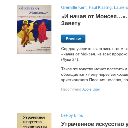
Grenville Kent
,
Paul Kissling
,
Lauren
«И начав от Моисея…».
Завету
Preview
Сердца учеников зажглись огнем в
«начав от Моисея, из всех пророк
(Луки 24).
Такое же чувство может посетить и
обращается к нему через ветхозаве
христианского Писания нелегко, по
Recommend
Apple User
LeRoy Eims
Утраченное искусство 