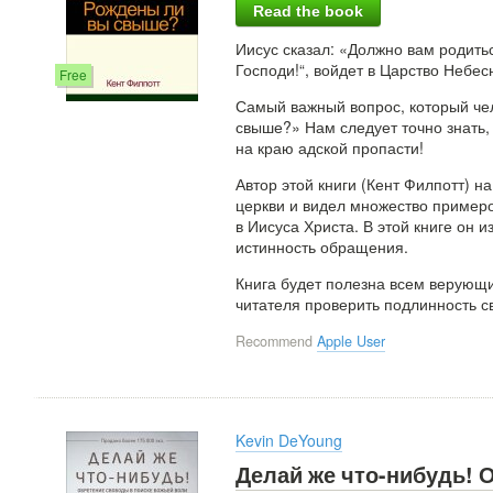
Read the book
Иисус сказал: «Должно вам родить
Господи!“, войдет в Царство Небес
Free
Самый важный вопрос, который чело
свыше?» Нам следует точно знать,
на краю адской пропасти!
Автор этой книги (Кент Филпотт) н
церкви и видел множество примеро
в Иисуса Христа. В этой книге он
истинность обращения.
Книга будет полезна всем верующи
читателя проверить подлинность с
Recommend
Apple User
Kevin DeYoung
Делай же что-нибудь! 