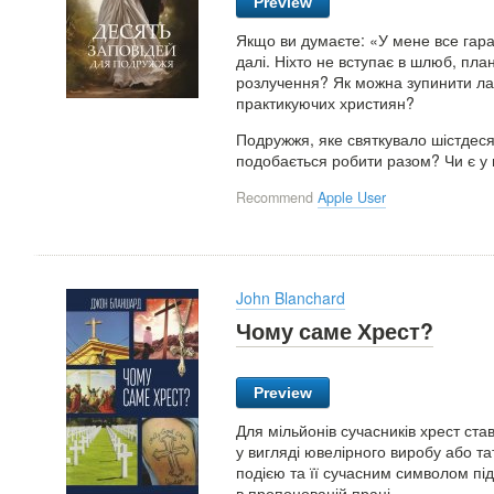
Preview
Якщо ви думаєте: «У мене все гараз
далі. Ніхто не вступає в шлюб, пла
розлучення? Як можна зупинити лав
практикуючих християн?
Подружжя, яке святкувало шістдеся
подобається робити разом? Чи є у в
Recommend
Apple User
John Blanchard
Чому саме Хрест?
Preview
Для мільйонів сучасників хрест ст
у вигляді ювелірного виробу або т
подією та її сучасним символом підн
в пропонованій праці.