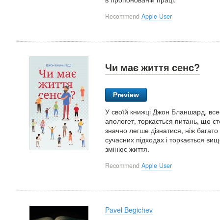
Recommend
Apple User
Чи має життя сенс?
Preview
У своїй книжці Джон Бланшард, всес
апологет, торкається питань, що ст
значно легше дізнатися, ніж багато
сучасних підходах і торкається вищ
змінює життя.
Recommend
Apple User
Pavel Begichev