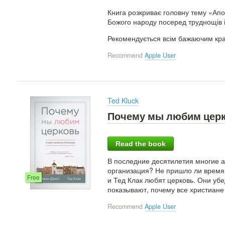
Книга розкриває головну тему «Апо
Божого народу посеред труднощів і 
Рекомендується всім бажаючим кра
Recommend
Apple User
Ted Kluck
Почему мы любим церко
Read the book
В последние десятилетия многие а
организация? Не пришло ли время 
Free
и Тед Клак любят церковь. Они уб
показывают, почему все христиане
Recommend
Apple User