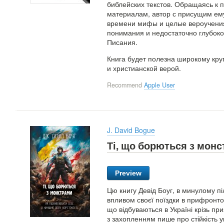
библейских текстов. Обращаясь к 
материалам, автор с присущим ем
времени мифы и целые вероучения
понимания и недостаточно глубоко
Писания.
Книга будет полезна широкому кр
и христианской верой.
Recommend
Apple User
J. David Bogue
Ті, що борються з мон
Preview
Цю книгу Девід Боуг, в минулому пі
впливом своєї поїздки в прифронтов
що відбуваються в Україні крізь при
з захопленням пише про стійкість у