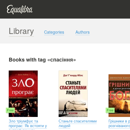
Library
Categories
Authors
Books with tag «спасіння»
Free
Free
Зло тріумфує та
Станьте спасителями
Грішники в 
програє: Як встояти у
людей
розгніваног