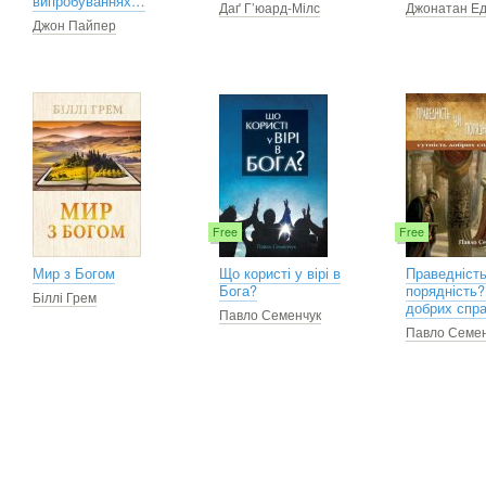
випробуваннях…
Даґ Г’юард-Мілс
Джонатан Е
Джон Пайпер
Free
Free
Мир з Богом
Що користі у вірі в
Праведність
Бога?
порядність?
Біллі Грем
добрих спр
Павло Семенчук
Павло Семен