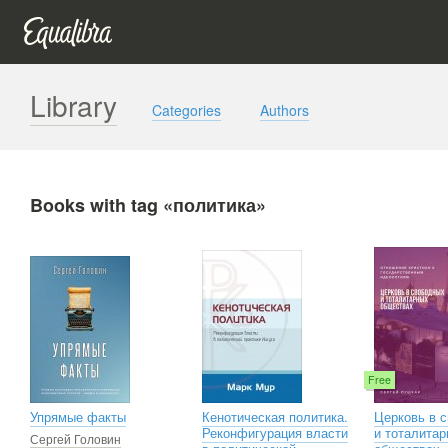
Library
Categories
Authors
Books with tag «политика»
Free
Упрямые факты
Кенотическая политика.
Церковь в 
Реконфигурация власти
и тоталита
Сергей Головин