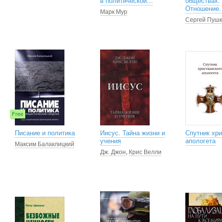
в политической…
обществах.
Отношение
Марк Мур
Сергей Пуш
Free
Писание и политика
Иисус. Тайна жизни и
Спутник хри
учения
апологета
Максим Балаклицкий
Дж. Джон
,
Крис Велли