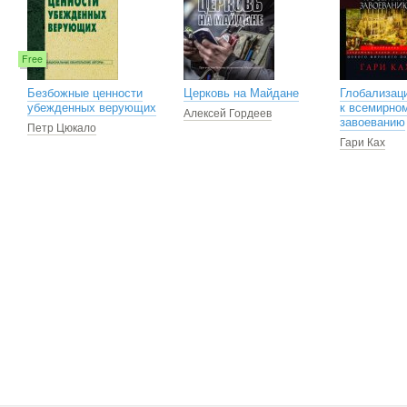
Free
Безбожные ценности
Церковь на Майдане
Глобализаци
убежденных верующих
к всемирно
Алексей Гордеев
завоеванию
Петр Цюкало
Гари Ках