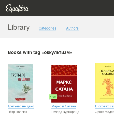
Library
Categories
Authors
Books with tag «оккультизм»
Free
Третьего не дано
Маркс и Сатана
В оковах с
Пётр Павлюк
Ричард Вурмбранд
Эрнст Моде