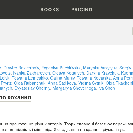
BOOKS
PRICING
o
,
Dmytro Bezverhniy
,
Evgeniya Buchkivska
,
Marynka Vasylyuk
,
Sergiy
kovets
,
Ivanka Zakharevich
,
Olesya Kogutych
,
Daryna Kravchuk
,
Kudri
Lelyk
,
Tetyana Lemeshko
,
Galina Maniv
,
Tetyana Novatska
,
Anna Petri
 Pryriz
,
Olga Rubanchuk
,
Anna Sadikova
,
Violina Sytnik
,
Olga Tkachen
ganych
,
Svyatoslav Cherniy
,
Margaryta Shevernoga
,
Iva Shon
про кохання
дання про кохання різних авторів. Твори сповнені багатьох переживан
лювання, ніжність і міць, віра й сподівання на краще, тріумф і туга,