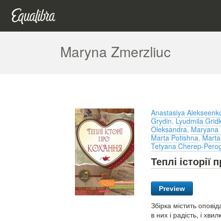
Maryna Zmerzliuc
Anastasiya Alekseenk
Grydin
,
Lyudmila Grid
Oleksandra
,
Maryana 
Marta Potishna
,
Marta
Tetyana Cherep-Pero
Теплі історії 
Preview
Збірка містить опові
в них і радість, і хви