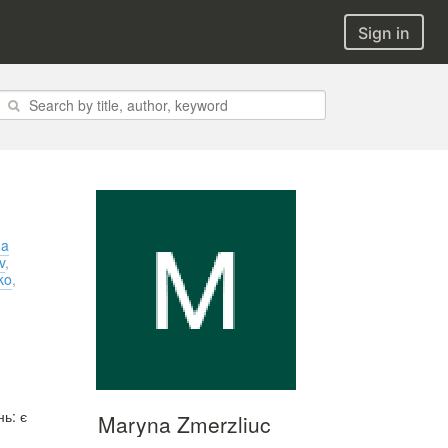
Sign in
na
v
,
ko
,
ь: є
Maryna Zmerzliuc