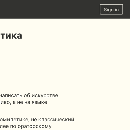
Sign in
етика
написать об искусстве
иво, а не на языке
гомилетике, не классический
олее по ораторскому