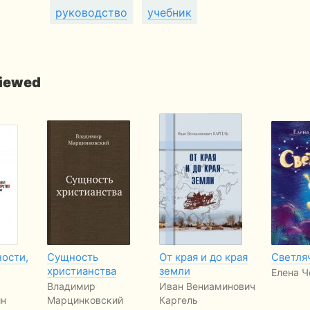
руководство
учебник
viewed
ности,
Сущность
От края и до края
Светля
христианства
земли
Елена Ч
Владимир
Иван Вениаминович
ин
Марцинковский
Каргель