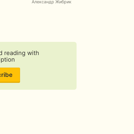
Александр Жибрик
FREE
d reading with
iption
ribe