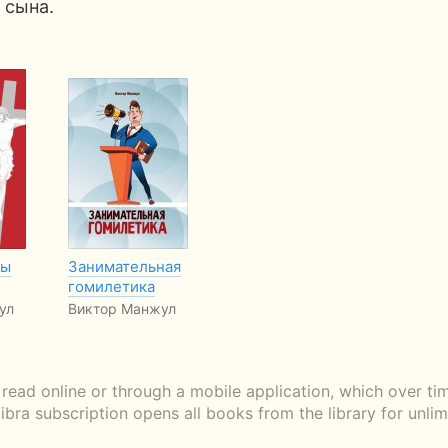
 сына.
бы
Занимательная
гомилетика
ул
Виктор Манжул
d online or through a mobile application, which over tim
libra subscription opens all books from the library for unli
.