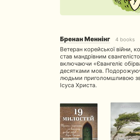
Бренан Меннінг
4 books
Ветеран корейської війни, 
став мандрівним євангелісто
включаючи «Євангеліє обірв
десятками мов. Подорожуючи
людьми приголомшливою зв
Ісуса Христа.