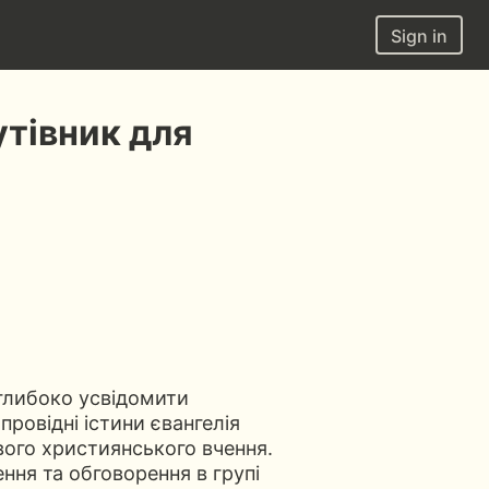
Sign in
утівник для
глибоко усвідомити
провідні істини євангелія
вого християнського вчення.
ння та обговорення в групі