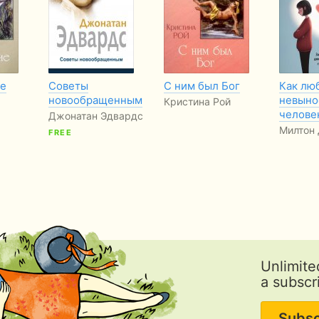
е
Советы
С ним был Бог
Как лю
новообращенным
невыно
Кристина Рой
челове
Джонатан Эдвардс
Милтон
FREE
Unlimite
a subscr
Subsc