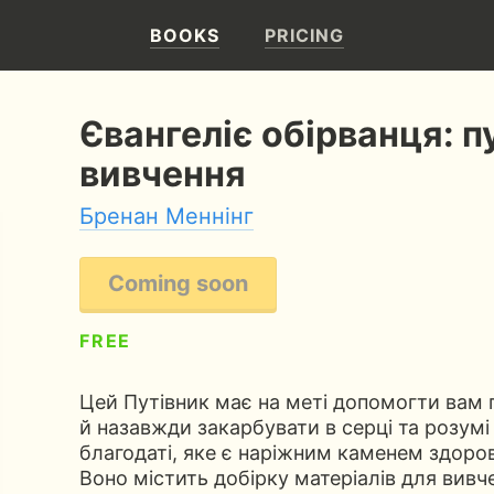
BOOKS
PRICING
Євангеліє обірванця: п
вивчення
Бренан Меннінг
Coming soon
FREE
Цей Путівник має на меті допомогти вам 
й назавжди закарбувати в серці та розумі 
благодаті, яке є наріжним каменем здоро
Воно містить добірку матеріалів для вивче