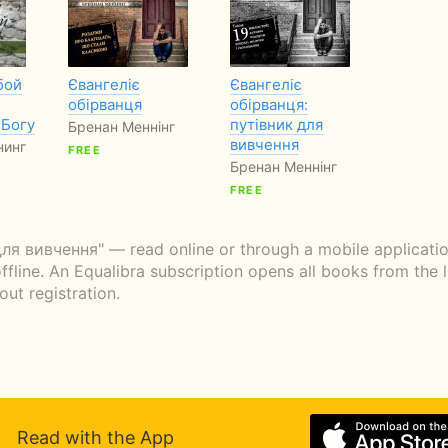
бой
Євангеліє
Євангеліє
обірванця
обірванця:
 Богу
путівник для
Бренан Меннінг
вивчення
нинг
FREE
Бренан Меннінг
FREE
ля вивчення" — read online or through a mobile application
fline. An Equalibra subscription opens all books from the l
ut registration.
Read with the App