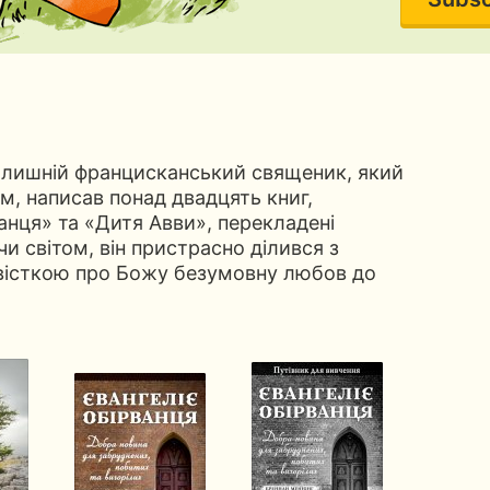
колишній францисканський священик, який
м, написав понад двадцять книг,
анця» та «Дитя Авви», перекладені
 світом, він пристрасно ділився з
істкою про Божу безумовну любов до