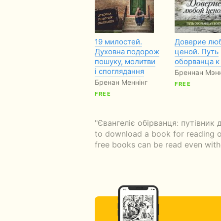
19 милостей.
Доверие лю
Духовна подорож
ценой. Путь
пошуку, молитви
оборванца к
і споглядання
Бреннан Мэн
Бренан Меннінг
FREE
FREE
"Євангеліє обірванця: путівник д
to download a book for reading of
free books can be read even witho