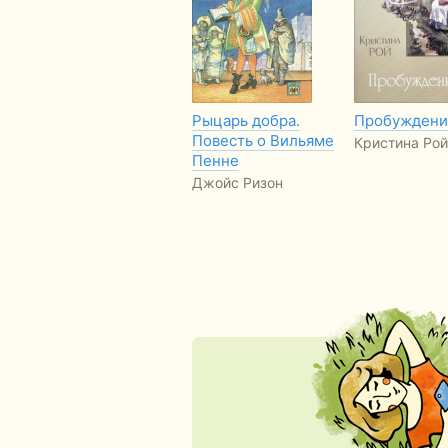
Рыцарь добра.
Пробуждени
Повесть о Вильяме
Кристина Рой
Пенне
Джойс Ризон