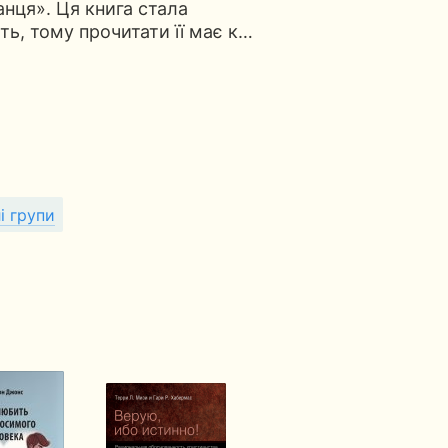
анця». Ця книга стала
ь, тому прочитати її має к…
і групи