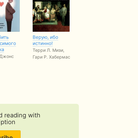
бить
Верую, ибо
Пуритане
52
симого
истинно!
Б
Джек Кавано
ка
Терри Л. Мизи,
Кр
 Джонс
Гари Р. Хабермас
d reading with
iption
ribe